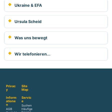
Ukraine & EFA
Ursula Scheid
Was uns bewegt
Wir telefonieren...
Privac
Site
y
Map
Inform
Servic
atione
e
n
Suchen
AGB
Häufige