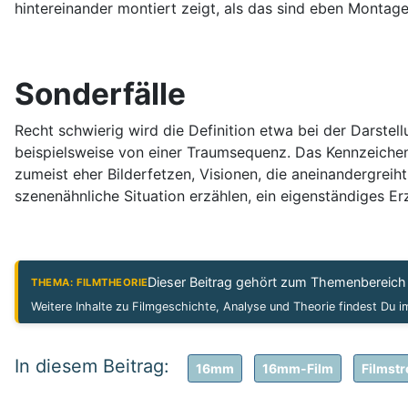
hintereinander montiert zeigt, als das sind eben Monta
Sonderfälle
Recht schwierig wird die Definition etwa bei der Darste
beispielsweise von einer Traumsequenz. Das Kennzeichen v
zumeist eher Bilderfetzen, Visionen, die aneinandergreiht
szenenähnliche Situation erzählen, ein eigenständiges Erz
Dieser Beitrag gehört zum Themenbereic
THEMA: FILMTHEORIE
Weitere Inhalte zu Filmgeschichte, Analyse und Theorie findest Du 
16mm
16mm-Film
Filmstr