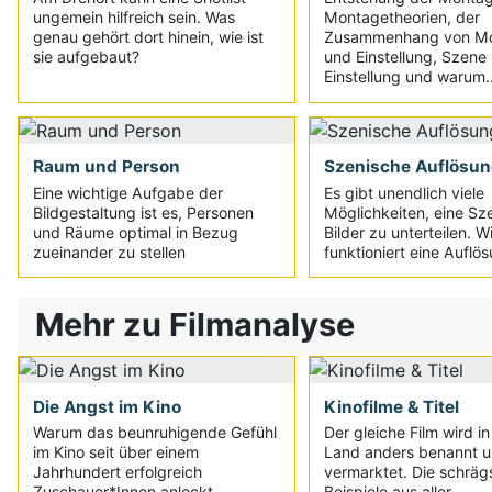
ungemein hilfreich sein. Was
Montagetheorien, der
genau gehört dort hinein, wie ist
Zusammenhang von M
sie aufgebaut?
und Einstellung, Szene
Einstellung und warum..
Raum und Person
Szenische Auflösu
Eine wichtige Aufgabe der
Es gibt unendlich viele
Bildgestaltung ist es, Personen
Möglichkeiten, eine Sz
und Räume optimal in Bezug
Bilder zu unterteilen. W
zueinander zu stellen
funktioniert eine Auflö
Mehr zu Filmanalyse
Die Angst im Kino
Kinofilme & Titel
Warum das beunruhigende Gefühl
Der gleiche Film wird i
im Kino seit über einem
Land anders benannt u
Jahrhundert erfolgreich
vermarktet. Die schräg
Zuschauer*Innen anlockt...
Beispiele aus aller...