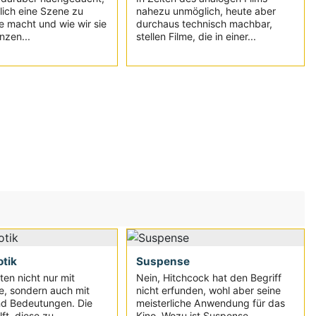
lich eine Szene zu
nahezu unmöglich, heute aber
e macht und wie wir sie
durchaus technisch machbar,
zen...
stellen Filme, die in einer...
tik
Suspense
ten nicht nur mit
Nein, Hitchcock hat den Begriff
e, sondern auch mit
nicht erfunden, wohl aber seine
nd Bedeutungen. Die
meisterliche Anwendung für das
ft, diese zu...
Kino. Wozu ist Suspense...