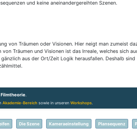
gesequenzen und keine aneinandergereihten Szenen.
llung von Träumen oder Visionen. Hier neigt man zumeist da
on Träumen und Visionen ist das Irreale, welches sich auch
 gänzlich aus der Ort/Zeit Logik herausfallen. Deshalb sind
ählmittel.
h
Filmtheorie
.
im
Akademie-Bereich
sowie in unseren
Workshops
.
eifen
Die Szene
Kameraeinstellung
Plansequenz