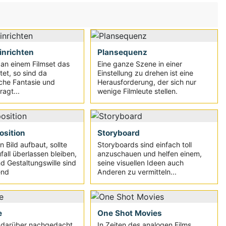
inrichten
Plansequenz
an einem Filmset das
Eine ganze Szene in einer
htet, so sind da
Einstellung zu drehen ist eine
sche Fantasie und
Herausforderung, der sich nur
agt...
wenige Filmleute stellen.
osition
Storyboard
 Bild aufbaut, sollte
Storyboards sind einfach toll
fall überlassen bleiben,
anzuschauen und helfen einem,
nd Gestaltungswille sind
seine visuellen Ideen auch
end
Anderen zu vermitteln...
e
One Shot Movies
 darüber nachgedacht,
In Zeiten des analogen Films