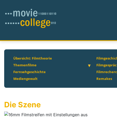
Übersicht: Filmtheorie
Filmgeschic
Themenfilme
Filmgesprä
Fernsehgeschichte
Filmrecher
Mediengewalt
Remakes
Die Szene