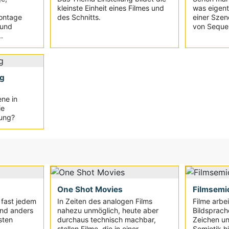
kleinste Einheit eines Filmes und
was eigent
ontage
des Schnitts.
einer Szen
 und
von Sequen
.
ng
ene in
ie
sung?
One Shot Movies
Filmsemio
n fast jedem
In Zeiten des analogen Films
Filme arbei
nd anders
nahezu unmöglich, heute aber
Bildsprach
sten
durchaus technisch machbar,
Zeichen u
stellen Filme, die in einer...
Semiotik hil