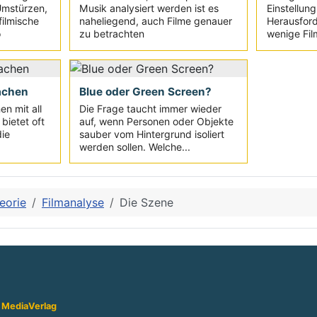
Umstürzen,
Musik analysiert werden ist es
Einstellung
filmische
naheliegend, auch Filme genauer
Herausford
o
zu betrachten
wenige Film
achen
Blue oder Green Screen?
en mit all
Die Frage taucht immer wieder
bietet oft
auf, wenn Personen oder Objekte
die
sauber vom Hintergrund isoliert
werden sollen. Welche...
eorie
Filmanalyse
Die Szene
 Media
Verlag