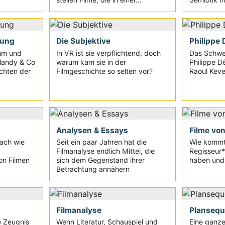
lung
Die Subjektive
Philippe 
mm und
In VR ist sie verpflichtend, doch
Das Schwei
 Handy & Co
warum kam sie in der
Philippe Dé
ichten der
Filmgeschichte so selten vor?
Raoul Keven
Analysen & Essays
Filme von
fach wie
Seit ein paar Jahren hat die
Wie kommt
Filmanalyse endlich Mittel, die
Regisseur*
on Filmen
sich dem Gegenstand ihrer
haben und 
Betrachtung annähern
Filmanalyse
Planseq
e Zeugnis
Wenn Literatur, Schauspiel und
Eine ganze