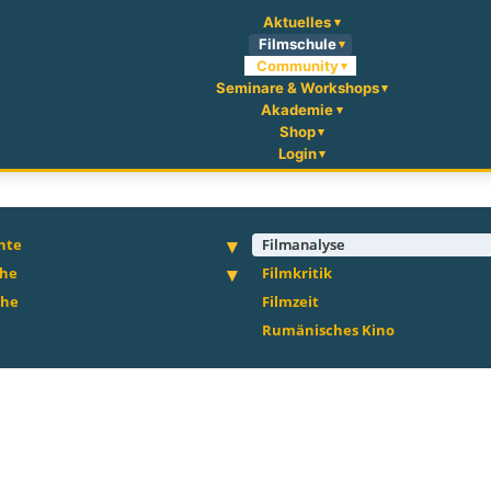
Aktuelles
Filmschule
Community
Seminare & Workshops
Akademie
Shop
Login
hte
Filmanalyse
che
Filmkritik
che
Filmzeit
Rumänisches Kino