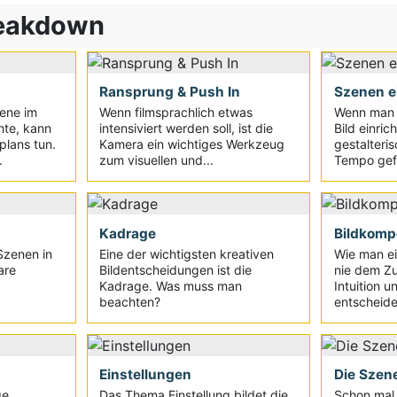
reakdown
Ransprung & Push In
Szenen e
zene im
Wenn filmsprachlich etwas
Wenn man 
hte, kann
intensiviert werden soll, ist die
Bild einric
plans tun.
Kamera ein wichtiges Werkzeug
gestalteri
.
zum visuellen und...
Tempo gefr
Kadrage
Bildkomp
Szenen in
Eine der wichtigsten kreativen
Wie man ein
are
Bildentscheidungen ist die
nie dem Zu
Kadrage. Was muss man
Intuition u
beachten?
entscheid
Einstellungen
Die Szen
e,
Das Thema Einstellung bildet die
Schon mal