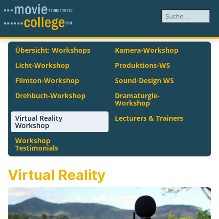
Suchen ...
Übersicht: Workshops
Kamera-Workshop
Licht-Workshop
Produktions-WS
Filmton-Workshop
Sound-Design WS
Drehbuch-Workshop
Dramaturgie-
Workshop
Virtual Reality
Lecturers & Trainers
Workshop
Workshop
Testimonials
Virtual Reality