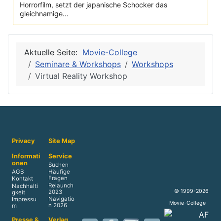
Horrorfilm, setzt der japanische Schocker das
gleichnamige...
Aktuelle Seite:
Movie-College
Seminare & Workshops
Workshops
Virtual Reality Workshop
Privacy
Site Map
Informati
Service
onen
Suchen
AGB
Häufige
Fragen
Kontakt
Relaunch
Nachhalti
© 1999-2026
2023
gkeit
Navigatio
Impressu
Movie-College
n 2026
m
Presse &
Verlag