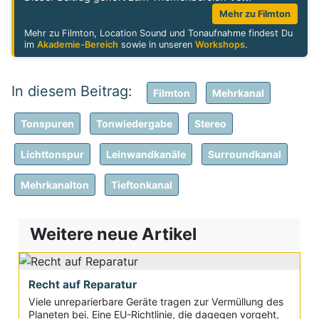
Mehr zu Filmton
Mehr zu Filmton, Location Sound und Tonaufnahme findest Du
im
Akademie-Bereich
sowie in unseren
Workshops
.
Filmton
Mehrkanal
Tonspuren
Tonwiedergabe
Stereo
Lichttonspur
Leinwandkanäle
Surroundkanal
Mehrkanalton
Tieftonkanal
Weitere neue Artikel
Recht auf Reparatur
Viele unreparierbare Geräte tragen zur Vermüllung des
Planeten bei. Eine EU-Richtlinie, die dagegen vorgeht,