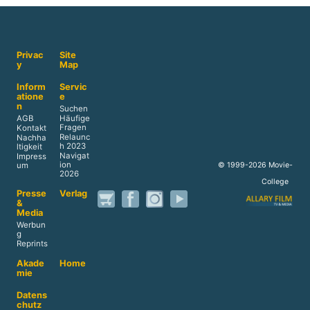
Privac
Site
y
Map
Inform
Servic
atione
e
n
Suchen
AGB
Häufige
Fragen
Kontakt
Relaunc
Nachha
h 2023
ltigkeit
Navigat
Impress
ion
© 1999-2026 Movie-
um
2026
College
Presse
Verlag
&
Media
Werbun
g
Reprints
Akade
Home
mie
Datens
chutz