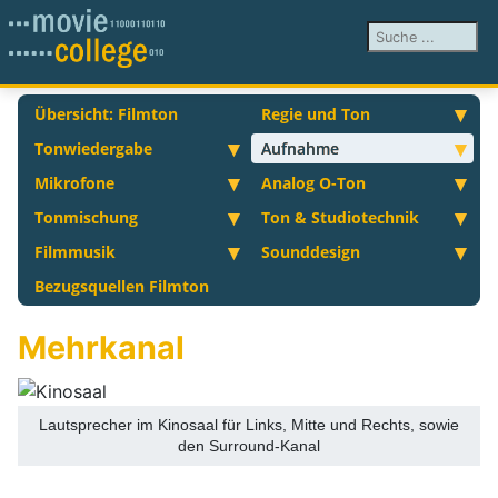
Suchen ...
Übersicht: Filmton
Regie und Ton
Tonwiedergabe
Aufnahme
Mikrofone
Analog O-Ton
Tonmischung
Ton & Studiotechnik
Filmmusik
Sounddesign
Bezugsquellen Filmton
Mehrkanal
Lautsprecher im Kinosaal für Links, Mitte und Rechts, sowie
den Surround-Kanal