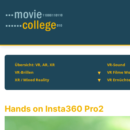
Übersicht: VR, AR, XR
VR-Sound
VR-Brillen
VR Filme Wo
XR / Mixed Reality
VR Ernücht
Hands on Insta360 Pro2