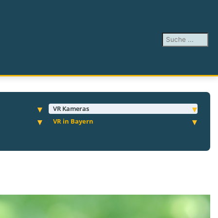
Suchen ...
VR Kameras
VR in Bayern