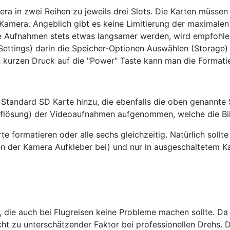
ra in zwei Reihen zu jeweils drei Slots. Die Karten müssen u
amera. Angeblich gibt es keine Limitierung der maximalen
e Aufnahmen stets etwas langsamer werden, wird empfohlen
ettings) darin die Speicher-Optionen Auswählen (Storage)
h kurzen Druck auf die "Power" Taste kann man die Formati
tandard SD Karte hinzu, die ebenfalls die oben genannte S
Auflösung) der Videoaufnahmen aufgenommen, welche die Bil
e formatieren oder alle sechs gleichzeitig. Natürlich sol
egen der Kamera Aufkleber bei) und nur in ausgeschaltete
 die auch bei Flugreisen keine Probleme machen sollte. Da
nicht zu unterschätzender Faktor bei professionellen Drehs.