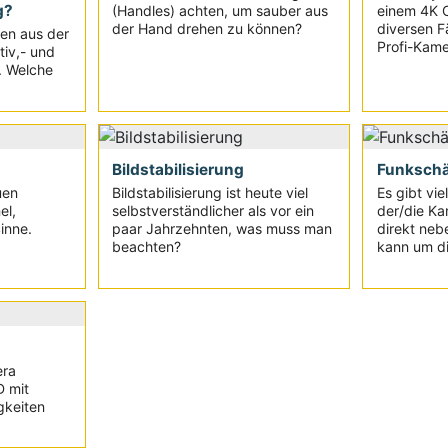
g?
(Handles) achten, um sauber aus
einem 4K O
der Hand drehen zu können?
diversen F
en aus der
Profi-Kame
tiv,- und
. Welche
Bildstabilisierung
Funkschä
uen
Bildstabilisierung ist heute viel
Es gibt vie
el,
selbstverständlicher als vor ein
der/die Ka
inne.
paar Jahrzehnten, was muss man
direkt neb
beachten?
kann um di
era
D mit
gkeiten