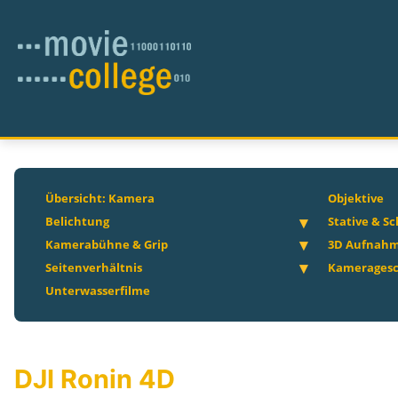
Übersicht: Kamera
Objektive
Belichtung
Stative & S
Kamerabühne & Grip
3D Aufnah
Seitenverhältnis
Kameragesc
Unterwasserfilme
DJI Ronin 4D