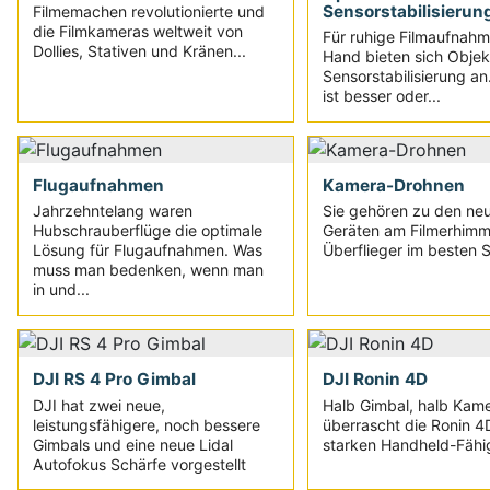
Sensorstabilisierun
Filmemachen revolutionierte und
die Filmkameras weltweit von
Für ruhige Filmaufnahm
Dollies, Stativen und Kränen...
Hand bieten sich Objek
Sensorstabilisierung an
ist besser oder...
Flugaufnahmen
Kamera-Drohnen
Jahrzehntelang waren
Sie gehören zu den ne
Hubschrauberflüge die optimale
Geräten am Filmerhimm
Lösung für Flugaufnahmen. Was
Überflieger im besten S
muss man bedenken, wenn man
in und...
DJI RS 4 Pro Gimbal
DJI Ronin 4D
DJI hat zwei neue,
Halb Gimbal, halb Kam
leistungsfähigere, noch bessere
überrascht die Ronin 4
Gimbals und eine neue Lidal
starken Handheld-Fähi
Autofokus Schärfe vorgestellt