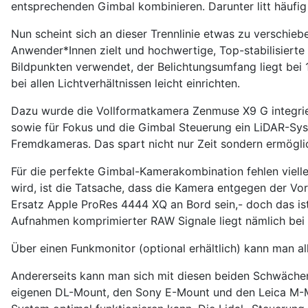
entsprechenden Gimbal kombinieren. Darunter litt häufi
Nun scheint sich an dieser Trennlinie etwas zu verschieb
Anwender*Innen zielt und hochwertige, Top-stabilisiert
Bildpunkten verwendet, der Belichtungsumfang liegt bei 1
bei allen Lichtverhältnissen leicht einrichten.
Dazu wurde die Vollformatkamera Zenmuse X9 G integriert
sowie für Fokus und die Gimbal Steuerung ein LiDAR-Sys
Fremdkameras. Das spart nicht nur Zeit sondern ermöglic
Für die perfekte Gimbal-Kamerakombination fehlen vielleic
wird, ist die Tatsache, dass die Kamera entgegen der Vor
Ersatz Apple ProRes 4444 XQ an Bord sein,- doch das ist
Aufnahmen komprimierter RAW Signale liegt nämlich bei 
Über einen Funkmonitor (optional erhältlich) kann man al
Andererseits kann man sich mit diesen beiden Schwächen
eigenen DL-Mount, den Sony E-Mount und den Leica M-Mou