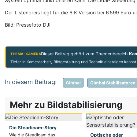
System optimal funktionieren kann. Die Lidal- Steuerung
Der Listenpreis liegt für die 6 K Version bei 6.599 Euro u
Bild: Pressefoto DJI
Dieser Beitrag gehört zum Themenbereich
Ka
THEMA: KAMERA
Tiefer in Kameraarbeit, Bildgestaltung und Technik einsteigen kanns
Gimbal
Gimbal Stabilisatoren
Mehr zu Bildstabilisierung
Die Steadicam-Story
Optische oder
Wie die Steadicam das