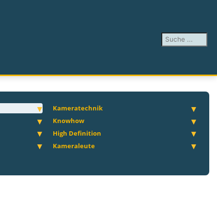
Suchen ...
Kameratechnik
Knowhow
High Definition
Kameraleute