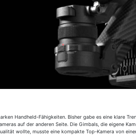
arken Handheld-Fähigkeiten. Bisher gabe es eine klare Tre
ameras auf der anderen Seite. Die Gimbals, die eigene Kame
ualität wollte, musste eine kompakte Top-Kamera von eine