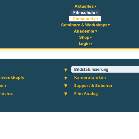
Aktuelles
Filmschule
Community
Seminare & Workshops
Akademie
Shop
Login
Bildstabilisierung
chwenkköpfe
Kamerafahrten
men
Support & Zubehör
hichte
Film Analog