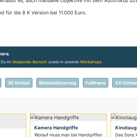
 erlaubt es, auch manuelle Objektive mit dem Autofokus bz
nd für die 8 K Version bei 11.000 Euro.
mera
.
t Du im
Akademie-Bereich
sowie in unseren
Workshops
.
3D Gimbal
Bildstabilisierung
Fullframe
4 D Gimba
Kamera Handgriffe
Kinotaug
Worauf muss man bei Handgriffen
Das Sony X