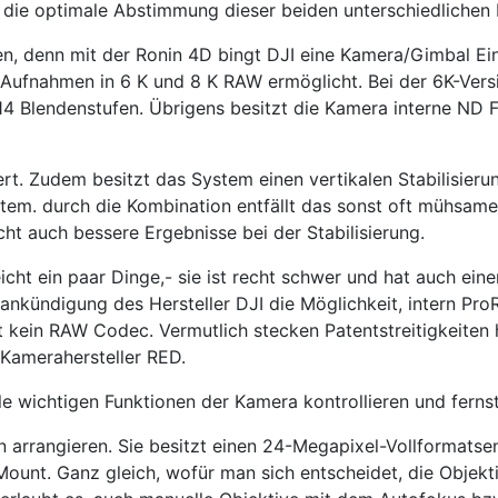
g die optimale Abstimmung dieser beiden unterschiedlichen
en, denn mit der Ronin 4D bingt DJI eine Kamera/Gimbal Ein
e Aufnahmen in 6 K und 8 K RAW ermöglicht. Bei der 6K-Ver
4 Blendenstufen. Übrigens besitzt die Kamera interne ND Fil
. Zudem besitzt das System einen vertikalen Stabilisierun
tem. durch die Kombination entfällt das sonst oft mühsam
ht auch bessere Ergebnisse bei der Stabilisierung.
ht ein paar Dinge,- sie ist recht schwer und hat auch einen 
ankündigung des Hersteller DJI die Möglichkeit, intern ProR
 kein RAW Codec. Vermutlich stecken Patentstreitigkeiten h
Kamerahersteller RED.
le wichtigen Funktionen der Kamera kontrollieren und ferns
 arrangieren. Sie besitzt einen 24-Megapixel-Vollformatse
nt. Ganz gleich, wofür man sich entscheidet, die Objekti