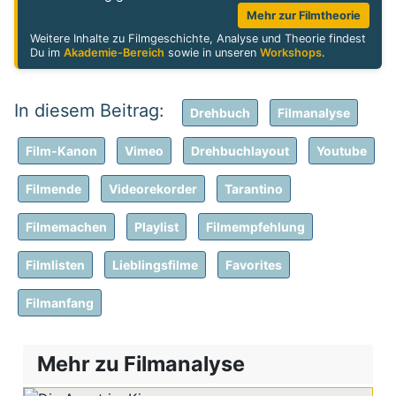
Mehr zur Filmtheorie
Weitere Inhalte zu Filmgeschichte, Analyse und Theorie findest
Du im
Akademie-Bereich
sowie in unseren
Workshops
.
Drehbuch
Filmanalyse
Film-Kanon
Vimeo
Drehbuchlayout
Youtube
Filmende
Videorekorder
Tarantino
Filmemachen
Playlist
Filmempfehlung
Filmlisten
Lieblingsfilme
Favorites
Filmanfang
Mehr zu Filmanalyse