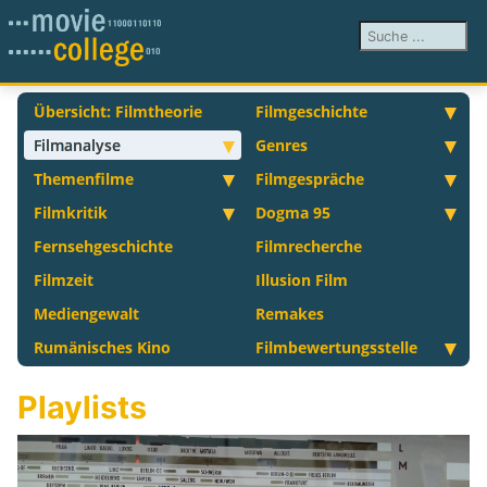
Suchen ...
Übersicht: Filmtheorie
Filmgeschichte
Filmanalyse
Genres
Themenfilme
Filmgespräche
Filmkritik
Dogma 95
Fernsehgeschichte
Filmrecherche
Filmzeit
Illusion Film
Mediengewalt
Remakes
Rumänisches Kino
Filmbewertungsstelle
Playlists