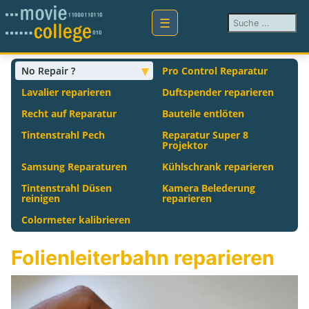
Suchen ...
No Repair ?
Pro Control Reparatur
Lavalier reparieren
Duftspender reparieren
Recht auf Reparatur
Bauteile entlöten
Tintenstrahl Pech
Reparatur Super 8
Projektor
Samsung Reparaturen
Kühlschrank reparieren
Tintenstrahl Düsen
Kamera Belederung
reinigen
reparieren
Colormeter kalibrieren
Folienleiterbahn reparieren