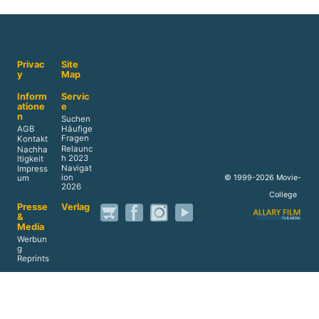
Privac
Site
y
Map
Inform
Servic
atione
e
n
Suchen
AGB
Häufige
Fragen
Kontakt
Relaunc
Nachha
h 2023
ltigkeit
Navigat
Impress
ion
© 1999-2026 Movie-
um
2026
College
Presse
Verlag
&
Media
Werbun
g
Reprints
Akade
Home
mie
Datens