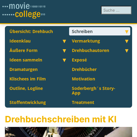
Suchen ...
Übersicht: Drehbuch
Schreiben
Ideenklau
Vermarktung
Äußere Form
Drehbuchautoren
Ideen sammeln
Exposé
Dramaturgen
Drehbücher
Klischees im Film
Motivation
Outline, Logline
Soderbergh´s Story-
App
Stoffentwicklung
Treatment
Drehbuchschreiben mit KI