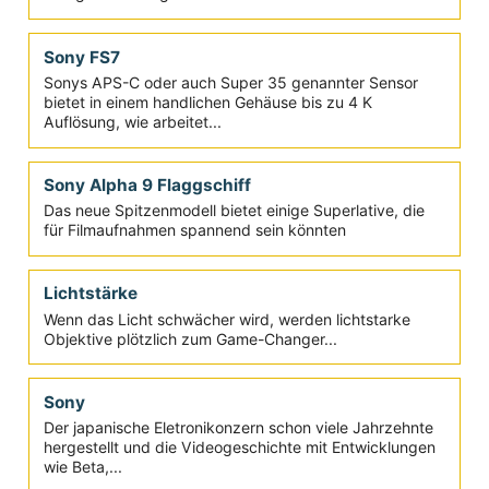
Wer kein internes 4 K benötigt, dafür aber eine
hochwertige Produktionskamera, kann mit der F5
glücklich werden
Sony Venice
Sonys neue Produktionskamera hat nicht nur eine
andere Namensgebung, sondern auch physisch jede
Menge Änderungen mit...
Sony FS7
Sonys APS-C oder auch Super 35 genannter Sensor
bietet in einem handlichen Gehäuse bis zu 4 K
Auflösung, wie arbeitet...
Sony Alpha 9 Flaggschiff
Das neue Spitzenmodell bietet einige Superlative, die
für Filmaufnahmen spannend sein könnten
Lichtstärke