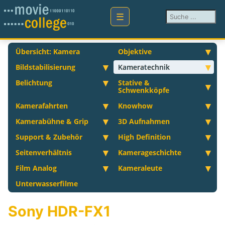
Suchen ...
Übersicht: Kamera
Objektive
Bildstabilisierung
Kameratechnik
Belichtung
Stative &
Schwenkköpfe
Kamerafahrten
Knowhow
Kamerabühne & Grip
3D Aufnahmen
Support & Zubehör
High Definition
Seitenverhältnis
Kamerageschichte
Film Analog
Kameraleute
Unterwasserfilme
Sony HDR-FX1