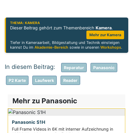
THEMA: KAMERA
Dieser Beitrag gehört zum Themenbereich
Kamera
.
Mehr zur Kamera
Tiefer in Kameraarbeit, Bildgestaltung und Technik einsteigen
kannst Du im
Akademie-Bereich
sowie in unseren
Workshops
.
Reparatur
Panasonic
P2 Karte
Laufwerk
Reader
Mehr zu Panasonic
Panasonic S1H
Full Frame Videos in 6K mit interner Aufzeichnung in