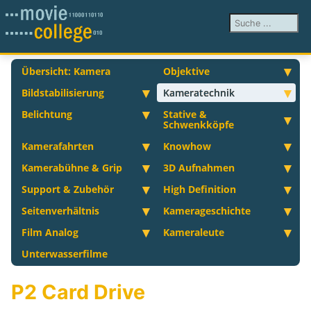
Suchen ...
Übersicht: Kamera
Objektive
Bildstabilisierung
Kameratechnik
Belichtung
Stative &
Schwenkköpfe
Kamerafahrten
Knowhow
Kamerabühne & Grip
3D Aufnahmen
Support & Zubehör
High Definition
Seitenverhältnis
Kamerageschichte
Film Analog
Kameraleute
Unterwasserfilme
P2 Card Drive