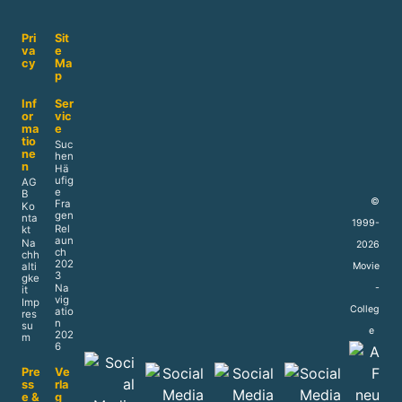
Pri
Sit
va
e
cy
Ma
p
Inf
Ser
or
vic
ma
e
tio
Suc
ne
hen
n
Hä
ufig
AG
e
B
©
Fra
Ko
gen
nta
1999-
Rel
kt
aun
Na
2026
ch
chh
202
alti
Movie
3
gke
Na
-
it
vig
Imp
Colleg
atio
res
n
su
e
202
m
6
Pre
Ve
ss
rla
e &
g