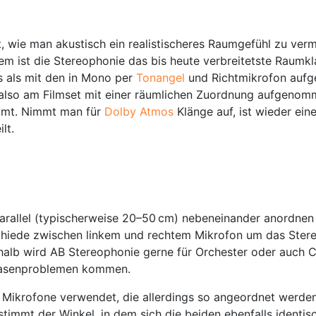
t, wie man akustisch ein realistischeres Raumgefühl zu ve
dem ist die Stereophonie das bis heute verbreitetste Raumk
s als mit den in Mono per
Tonangel
und Richtmikrofon aufg
, also am Filmset mit einer räumlichen Zuordnung aufgeno
immt. Nimmt man für
Dolby Atmos
Klänge auf, ist wieder ei
lt.
arallel (typischerweise 20–50 cm) nebeneinander anordnen
schiede zwischen linkem und rechtem Mikrofon um das Stere
shalb wird AB Stereophonie gerne für Orchester oder auch 
Phasenproblemen kommen.
 Mikrofone verwendet, die allerdings so angeordnet werden,
timmt der Winkel, in dem sich die beiden ebenfalls identis