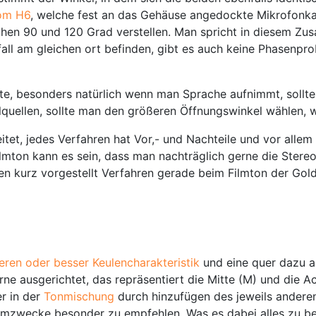
om H6
, welche fest an das Gehäuse angedockte Mikrofonkap
chen 90 und 120 Grad verstellen. Man spricht in diesem Z
all am gleichen ort befinden, gibt es auch keine Phasenpro
itte, besonders natürlich wenn man Sprache aufnimmt, sollt
lquellen, sollte man den größeren Öffnungswinkel wählen, w
et, jedes Verfahren hat Vor,- und Nachteile und vor allem 
lmton kann es sein, dass man nachträglich gerne die Stere
den kurz vorgestellt Verfahren gerade beim Filmton der Gol
eren oder besser Keulencharakteristik
und eine quer dazu a
rne ausgerichtet, das repräsentiert die Mitte (M) und die A
r in der
Tonmischung
durch hinzufügen des jeweils anderen
ilmzwecke besonder zu empfehlen. Was es dabei alles zu be