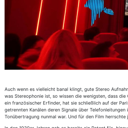
Auch wenn es vielleicht banal klingt, gute Stereo Aufna
was Stereophonie ist, so wissen die wenigsten, dass die 
ein französischer Erfinder, hat sie schließlich auf der Pa
getrennten Kanälen deren Signale über Telefonleitungen ü
Tonübertragung nunmal war. Und für den Film herrschte 
In den 1930er Jahren gab es bereits ein Patent für „bina