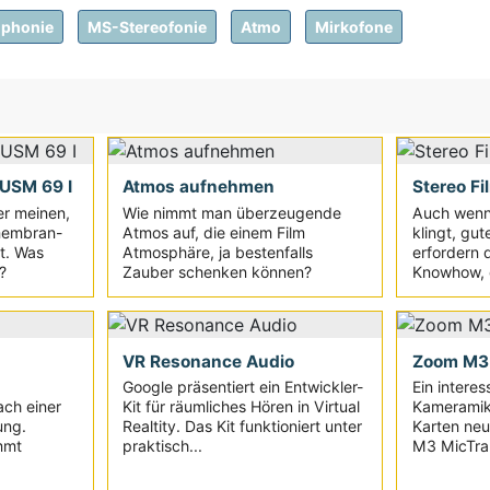
ophonie
MS-Stereofonie
Atmo
Mirkofone
USM 69 I
Atmos aufnehmen
Stereo F
er meinen,
Wie nimmt man überzeugende
Auch wenn 
membran-
Atmos auf, die einem Film
klingt, gu
t. Was
Atmosphäre, ja bestenfalls
erfordern 
?
Zauber schenken können?
Knowhow, d
VR Resonance Audio
Zoom M3 
Google präsentiert ein Entwickler-
Ein interes
ach einer
Kit für räumliches Hören in Virtual
Kameramik
ung.
Realtity. Das Kit funktioniert unter
Karten neu
mmt
praktisch...
M3 MicTra