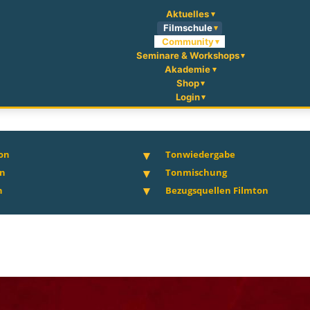
Aktuelles
Filmschule
Community
Seminare & Workshops
Akademie
Shop
Login
on
Tonwiedergabe
on
Tonmischung
n
Bezugsquellen Filmton