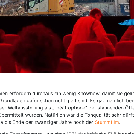
hmen erfordern durchaus ein wenig Knowhow, damit sie geli
Grundlagen dafür schon richtig alt sind. Es gab nämlich ber
riser Weltausstellung als „Théâtrophone“ der staunenden Öffen
bermittelt wurden. Natürlich war die Tonqualität sehr dürft
ja bis Ende der zwanziger Jahre noch der
Stummfilm
.
urale Tonaufnahmen“, welches 1931 der britische EMI Ingenie