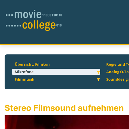
Übersicht: Filmton
Regie und T
Mikrofone
Analog O-T
Filmmusik
Sounddesig
Stereo Filmsound aufnehmen