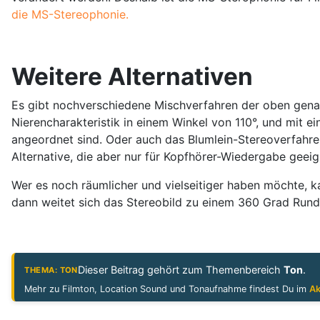
die MS-Stereophonie.
Weitere Alternativen
Es gibt nochverschiedene Mischverfahren der oben genan
Nierencharakteristik in einem Winkel von 110°, und mit
angeordnet sind. Oder auch das Blumlein-Stereoverfahre
Alternative, die aber nur für Kopfhörer-Wiedergabe geeig
Wer es noch räumlicher und vielseitiger haben möchte,
dann weitet sich das Stereobild zu einem 360 Grad Run
Dieser Beitrag gehört zum Themenbereich
Ton
.
THEMA: TON
Mehr zu Filmton, Location Sound und Tonaufnahme findest Du im
Ak