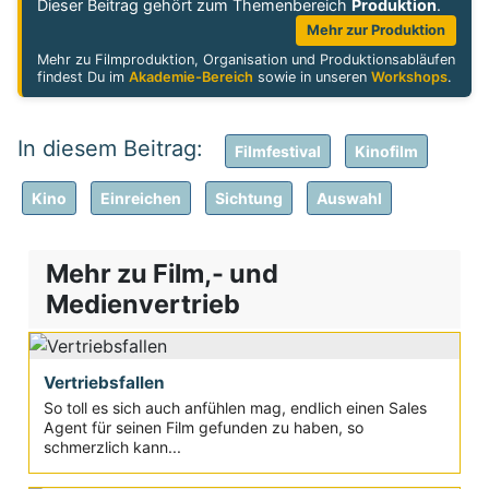
Dieser Beitrag gehört zum Themenbereich
Produktion
.
Mehr zur Produktion
Mehr zu Filmproduktion, Organisation und Produktionsabläufen
findest Du im
Akademie-Bereich
sowie in unseren
Workshops
.
Filmfestival
Kinofilm
Kino
Einreichen
Sichtung
Auswahl
Mehr zu Film,- und
Medienvertrieb
Vertriebsfallen
So toll es sich auch anfühlen mag, endlich einen Sales
Agent für seinen Film gefunden zu haben, so
schmerzlich kann...