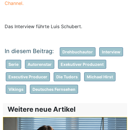
Channel.
Das Interview führte Luis Schubert.
Drehbuchautor
Interview
Serie
Autorenstar
Exekutiver Produzent
Executive Producer
Die Tudors
Michael Hirst
Vikings
Deutsches Fernsehen
Weitere neue Artikel