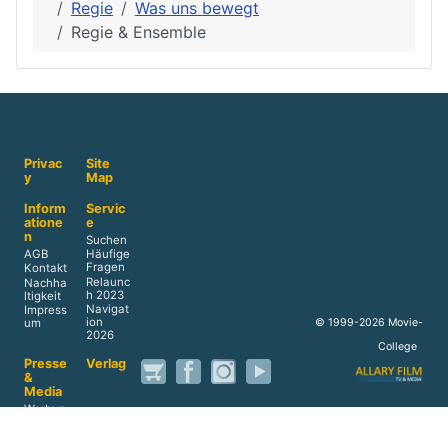
Regie
Was uns bewegt
Regie & Ensemble
Privac
Site
y
Map
Inform
Servic
atione
e
n
Suchen
AGB
Häufige
Fragen
Kontakt
Relaunc
Nachha
h 2023
ltigkeit
Navigat
Impress
ion
© 1999-2026 Movie-
um
2026
College
Presse
Verlag
&
Media
Werbun
g
Reprints