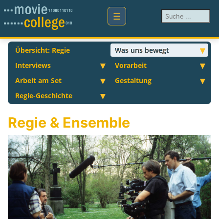
Suchen ...
Übersicht: Regie
Was uns bewegt
Interviews
Vorarbeit
Arbeit am Set
Gestaltung
Regie-Geschichte
Regie & Ensemble