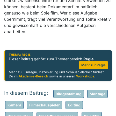
starke Zwischenschnitte für den Schnitt verwenden zu
können, besteht beim Dokumentarfilm natürlich
genauso wie beim Spielfilm. Wer diese Aufgabe
übernimmt, trägt viel Verantwortung und sollte kreativ
und gewissenhaft die verschiedenen Aufgaben
abarbeiten.
THEMA: REGIE
Dieser Beitrag gehört zum Themenbereich
Regie
.
Mehr zur Regie
Mehr zu Filmregie, Inszenierung und Schauspielarbeit findest
Du im
Akademie-Bereich
sowie in unseren
Workshops
.
Bildgestaltung
Montage
Kamera
Filmschauspieler
Editing