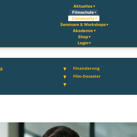
Aktuelles
Filmschule
Community
Seminare & Workshops
Akademie
Shop
Login
ng
Finanzierung
Film-Desaster