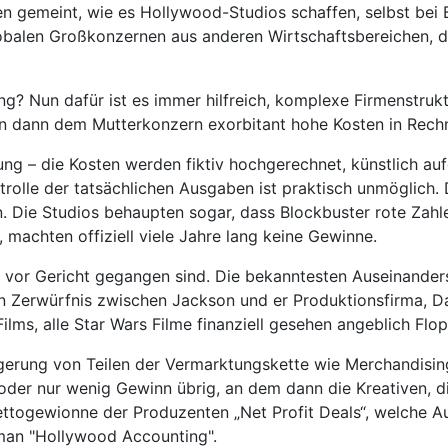
 gemeint, wie es Hollywood-Studios schaffen, selbst bei 
lobalen Großkonzernen aus anderen Wirtschaftsbereichen, d
? Nun dafür ist es immer hilfreich, komplexe Firmenstrukt
len dann dem Mutterkonzern exorbitant hohe Kosten in Rech
ung – die Kosten werden fiktiv hochgerechnet, künstlich a
rolle der tatsächlichen Ausgaben ist praktisch unmöglich. D
 Die Studios behaupten sogar, dass Blockbuster rote Zahle
 machten offiziell viele Jahre lang keine Gewinne.
n vor Gericht gegangen sind. Die bekanntesten Auseinande
ein Zerwürfnis zwischen Jackson und er Produktionsfirma, D
lms, alle Star Wars Filme finanziell gesehen angeblich Flop
slagerung von Teilen der Vermarktungskette wie Merchandis
n oder nur wenig Gewinn übrig, an dem dann die Kreativen, d
ettogewionne der Produzenten „Net Profit Deals“, welche A
 man "Hollywood Accounting".