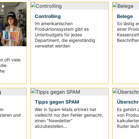
Controlling
Belege
Im amerikanischen
So lästig e
Produktionssystem gibt es
einer Produ
Unterbudgets für jedes
Kassenzet
Department, die eigenständig
Beschrifte
verwaltet werden
 oft viele
die
che
Tipps gegen SPAM
Überschr
lm
Wer in Spam-Mails ertrinkt hat
Es gehört 
zieren und
vielleicht nur den Fehler gemacht,
von Produz
einen "Newsletter"
kalkuliert
abzubestellen...
Ruder laufe