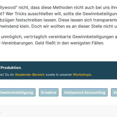
llywood" nicht, dass diese Methoden nicht auch bei uns i
Wer Tricks ausschließen will, sollte die Gewinnbeteiligung
zügen festschreiben lassen. Diese lassen sich transparente
windend klein. Doch wir wollten es an dieser Stelle nicht u
st unmöglich, vertrtaglich vereinbarte Gewinnbeteiligungen 
Vereinbarungen. Geld fließt in den wenigsten Fällen.
h
Produktion
.
dest Du im
Akademie-Bereich
sowie in unseren
Workshops
.
Gewinnbeteiligung
Kreative
Hollywood Accounting
V
n