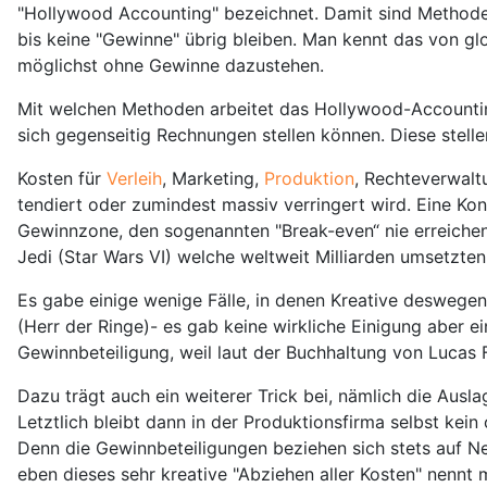
"Hollywood Accounting" bezeichnet. Damit sind Methoden
bis keine "Gewinne" übrig bleiben. Man kennt das von g
möglichst ohne Gewinne dazustehen.
Mit welchen Methoden arbeitet das Hollywood-Accounting
sich gegenseitig Rechnungen stellen können. Diese stel
Kosten für
Verleih
, Marketing,
Produktion
, Rechteverwalt
tendiert oder zumindest massiv verringert wird. Eine Kont
Gewinnzone, den sogenannten "Break-even“ nie erreichen.
Jedi (Star Wars VI) welche weltweit Milliarden umsetzten,
Es gabe einige wenige Fälle, in denen Kreative deswege
(Herr der Ringe)- es gab keine wirkliche Einigung aber 
Gewinnbeteiligung, weil laut der Buchhaltung von Lucas Fi
Dazu trägt auch ein weiterer Trick bei, nämlich die Au
Letztlich bleibt dann in der Produktionsfirma selbst kei
Denn die Gewinnbeteiligungen beziehen sich stets auf N
eben dieses sehr kreative "Abziehen aller Kosten" nennt