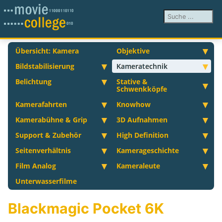
Suchen ...
Übersicht: Kamera
Objektive
Bildstabilisierung
Kameratechnik
Belichtung
Stative &
Schwenkköpfe
Kamerafahrten
Knowhow
Kamerabühne & Grip
3D Aufnahmen
Support & Zubehör
High Definition
Seitenverhältnis
Kamerageschichte
Film Analog
Kameraleute
Unterwasserfilme
Blackmagic Pocket 6K