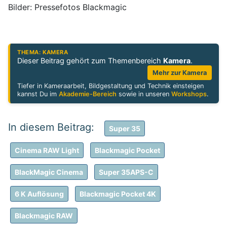
Bilder: Pressefotos Blackmagic
THEMA: KAMERA
Dieser Beitrag gehört zum Themenbereich
Kamera
.
Mehr zur Kamera
Tiefer in Kameraarbeit, Bildgestaltung und Technik einsteigen
kannst Du im
Akademie-Bereich
sowie in unseren
Workshops
.
Super 35
Cinema RAW Light
Blackmagic Pocket
BlackMagic Cinema
Super 35APS-C
6 K Auflösung
Blackmagic Pocket 4K
Blackmagic RAW