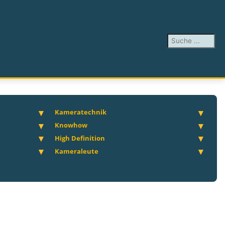
Suchen ...
Kameratechnik
Knowhow
High Definition
Kameraleute