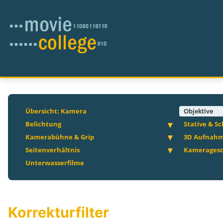
Übersicht: Kamera
Objektive
Belichtung
Stative & S
Kamerabühne & Grip
3D Aufnah
Seitenverhältnis
Kameragesc
Unterwasserfilme
Korrekturfilter