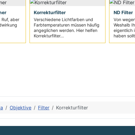
ner
Korrekturfilter
ND Filter
 Ruf, aber
Verschiedene Lichtfarben und
Von wegen "
ldwirkung
Farbtemperaturen müssen häufig
Weshalb Ihr
angeglichen werden. Hier helfen
eigentlich
Korrekturfilter...
haben sollt
ra
Objektive
Filter
Korrekturfilter