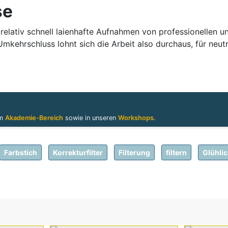
se
 relativ schnell laienhafte Aufnahmen von professionellen un
mkehrschluss lohnt sich die Arbeit also durchaus, für neu
im
Akademie-Bereich
sowie in unseren
Workshops
.
Farbstich
Korrekturfilter
Filterung
filtern
Glühlic