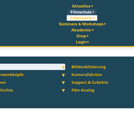
Aktuelles
Filmschule
Community
Seminare & Workshops
Akademie
Shop
Login
Bildstabilisierung
chwenkköpfe
Kamerafahrten
men
Support & Zubehör
hichte
Film Analog