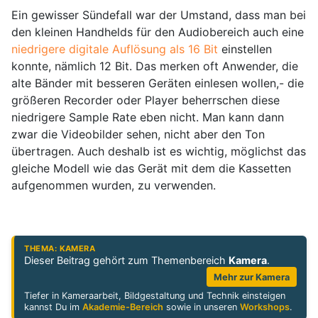
Ein gewisser Sündefall war der Umstand, dass man bei
den kleinen Handhelds für den Audiobereich auch eine
niedrigere digitale Auflösung als 16 Bit
einstellen
konnte, nämlich 12 Bit. Das merken oft Anwender, die
alte Bänder mit besseren Geräten einlesen wollen,- die
größeren Recorder oder Player beherrschen diese
niedrigere Sample Rate eben nicht. Man kann dann
zwar die Videobilder sehen, nicht aber den Ton
übertragen. Auch deshalb ist es wichtig, möglichst das
gleiche Modell wie das Gerät mit dem die Kassetten
aufgenommen wurden, zu verwenden.
THEMA: KAMERA
Dieser Beitrag gehört zum Themenbereich
Kamera
.
Mehr zur Kamera
Tiefer in Kameraarbeit, Bildgestaltung und Technik einsteigen
kannst Du im
Akademie-Bereich
sowie in unseren
Workshops
.