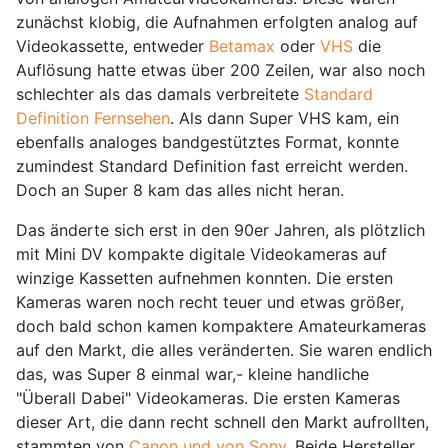
zunächst klobig, die Aufnahmen erfolgten analog auf
Videokassette, entweder
Betamax
oder
VHS
die
Auflösung hatte etwas über 200 Zeilen, war also noch
schlechter als das damals verbreitete
Standard
Definition Fernsehen
. Als dann Super VHS kam, ein
ebenfalls analoges bandgestütztes Format, konnte
zumindest Standard Definition fast erreicht werden.
Doch an Super 8 kam das alles nicht heran.
Das änderte sich erst in den 90er Jahren, als plötzlich
mit Mini DV kompakte digitale Videokameras auf
winzige Kassetten aufnehmen konnten. Die ersten
Kameras waren noch recht teuer und etwas größer,
doch bald schon kamen kompaktere Amateurkameras
auf den Markt, die alles veränderten. Sie waren endlich
das, was Super 8 einmal war,- kleine handliche
"Überall Dabei" Videokameras. Die ersten Kameras
dieser Art, die dann recht schnell den Markt aufrollten,
stammten von
Canon und von Sony
. Beide Hersteller