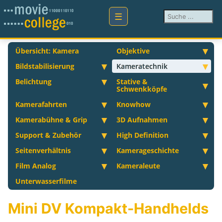
Suchen ...
Übersicht: Kamera
Objektive
Bildstabilisierung
Kameratechnik
Belichtung
Stative &
Schwenkköpfe
Kamerafahrten
Knowhow
Kamerabühne & Grip
3D Aufnahmen
Support & Zubehör
High Definition
Seitenverhältnis
Kamerageschichte
Film Analog
Kameraleute
Unterwasserfilme
Mini DV Kompakt-Handhelds