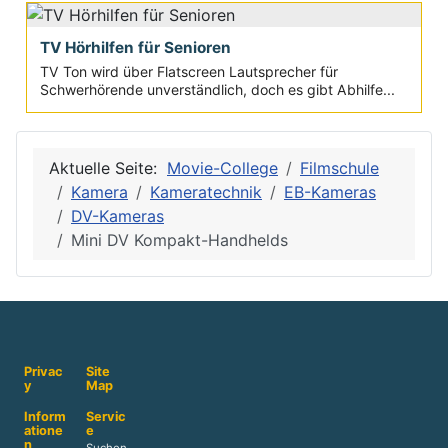
TV Hörhilfen für Senioren
TV Ton wird über Flatscreen Lautsprecher für
Schwerhörende unverständlich, doch es gibt Abhilfe...
Aktuelle Seite:
Movie-College
Filmschule
Kamera
Kameratechnik
EB-Kameras
DV-Kameras
Mini DV Kompakt-Handhelds
Privac
Site
y
Map
Inform
Servic
atione
e
n