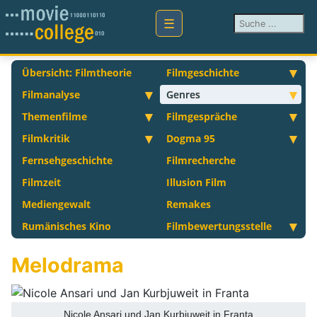
Suchen ...
Übersicht: Filmtheorie
Filmgeschichte
Filmanalyse
Genres
Themenfilme
Filmgespräche
Filmkritik
Dogma 95
Fernsehgeschichte
Filmrecherche
Filmzeit
Illusion Film
Mediengewalt
Remakes
Rumänisches Kino
Filmbewertungsstelle
Melodrama
Nicole Ansari und Jan Kurbjuweit in Franta