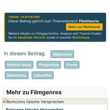
THEMA: FILMTHEORIE
Dieser Beitrag gehört zum Themenbereich
Filmtheorie
.
Mehr zur Filmtheorie
Weitere Inhalte zu Filmgeschichte, Analyse und Theorie findest
Du im
Akademie-Bereich
sowie in unseren
Workshops
.
Regisseure
Mathias Allary
Perspektive
Franta
Melodrama
Liebesfilm
Mehr zu Filmgenres
Romcoms falsche Versprechen