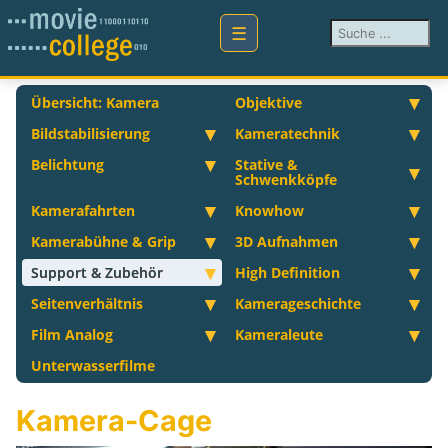
Suchen ...
Übersicht: Kamera
Objektive
Bildstabilisierung
Kameratechnik
Belichtung
Stative &
Schwenkköpfe
Kamerafahrten
Knowhow
Kamerabühne & Grip
3D Aufnahmen
Support & Zubehör
High Definition
Seitenverhältnis
Kamerageschichte
Film Analog
Kameraleute
Unterwasserfilme
Kamera-Cage