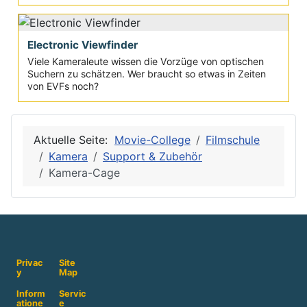
Electronic Viewfinder
Viele Kameraleute wissen die Vorzüge von optischen
Suchern zu schätzen. Wer braucht so etwas in Zeiten
von EVFs noch?
Aktuelle Seite:
Movie-College
Filmschule
Kamera
Support & Zubehör
Kamera-Cage
Privac
Site
y
Map
Inform
Servic
atione
e