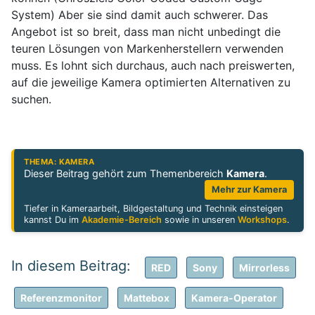
System) Aber sie sind damit auch schwerer. Das
Angebot ist so breit, dass man nicht unbedingt die
teuren Lösungen von Markenherstellern verwenden
muss. Es lohnt sich durchaus, auch nach preiswerten,
auf die jeweilige Kamera optimierten Alternativen zu
suchen.
THEMA: KAMERA
Dieser Beitrag gehört zum Themenbereich
Kamera
.
Mehr zur Kamera
Tiefer in Kameraarbeit, Bildgestaltung und Technik einsteigen
kannst Du im
Akademie-Bereich
sowie in unseren
Workshops
.
RED
Sony
Mirrorless
Referenzmonitor
Mattebox
Kamera-Operator