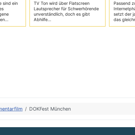
e sind ein
TV Ton wird über Flatscreen
Passend z
es
Lautsprecher für Schwerhörende
Internetph
igene
unverständlich, doch es gibt
setzt der 
en...
Abhilfe...
das gleich
entarfilm
DOKFest München