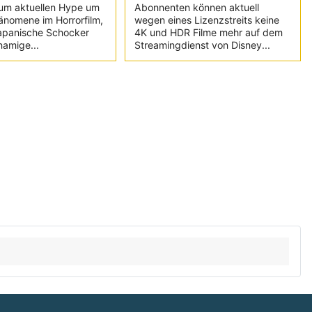
um aktuellen Hype um
Abonnenten können aktuell
änomene im Horrorfilm,
wegen eines Lizenzstreits keine
japanische Schocker
4K und HDR Filme mehr auf dem
namige...
Streamingdienst von Disney...