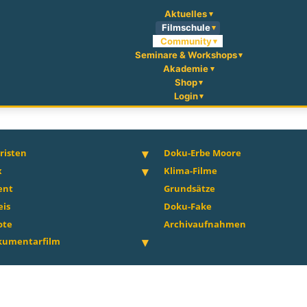
Aktuelles
Filmschule
Community
Seminare & Workshops
Akademie
Shop
Login
isten
Doku-Erbe Moore
x
Klima-Filme
ent
Grundsätze
eis
Doku-Fake
ote
Archivaufnahmen
okumentarfilm