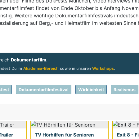
tiken über Filme des DokFests München, Videointerviews mit
umentarfilmfest findet von Ende Oktober bis Anfang Novem
nstig. Weitere wichtige Dokumentarfilmfestivals imdeutsch
ialisierung auf Berg,- und Heimatfilm im weitesten Sinne h
reich
Dokumentarfilm
.
indest Du im
Akademie-Bereich
sowie in unseren
Workshops
.
fest
Dokumentarfilmfestival
Wirklichkeit
Realismus
railer
TV Hörhilfen für Senioren
Exit 8 - F