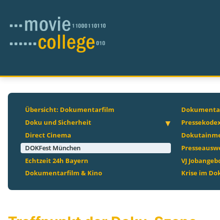
Übersicht: Dokumentarfilm
Dokumentar
Doku und Sicherheit
Pressekode
Direct Cinema
Dokutainm
DOKFest München
Presseausw
Echtzeit 24h Bayern
VJ Jobangeb
Dokumentarfilm & Kino
Krise im D