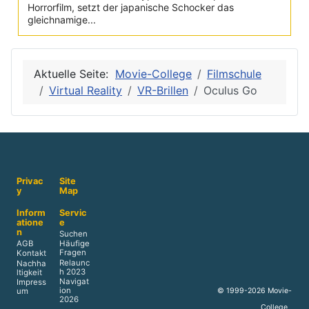
Horrorfilm, setzt der japanische Schocker das
gleichnamige...
Aktuelle Seite:
Movie-College
Filmschule
Virtual Reality
VR-Brillen
Oculus Go
Privac
Site
y
Map
Inform
Servic
atione
e
n
Suchen
AGB
Häufige
Fragen
Kontakt
Relaunc
Nachha
h 2023
ltigkeit
Navigat
Impress
ion
© 1999-2026 Movie-
um
2026
College