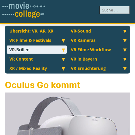
Suchen ...
Übersicht: VR, AR, XR
VR-Sound
VR Filme & Festivals
VR Kameras
VR-Brillen
VR Filme Workflow
VR Content
VR in Bayern
XR / Mixed Reality
VR Ernüchterung
Oculus Go kommt