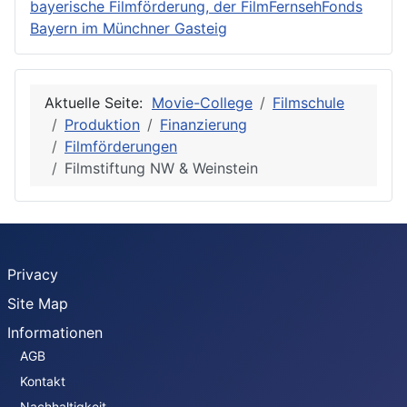
bayerische Filmförderung, der FilmFernsehFonds
Bayern im Münchner Gasteig
Aktuelle Seite:
Movie-College
Filmschule
Produktion
Finanzierung
Filmförderungen
Filmstiftung NW & Weinstein
Privacy
Site Map
Informationen
AGB
Kontakt
Nachhaltigkeit