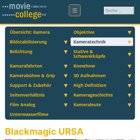
Suchen ...
Übersicht: Kamera
Objektive
Bildstabilisierung
Kameratechnik
Belichtung
Stative &
Schwenkköpfe
Kamerafahrten
Knowhow
Kamerabühne & Grip
3D Aufnahmen
Support & Zubehör
High Definition
Seitenverhältnis
Kamerageschichte
Film Analog
Kameraleute
Unterwasserfilme
Blackmagic URSA