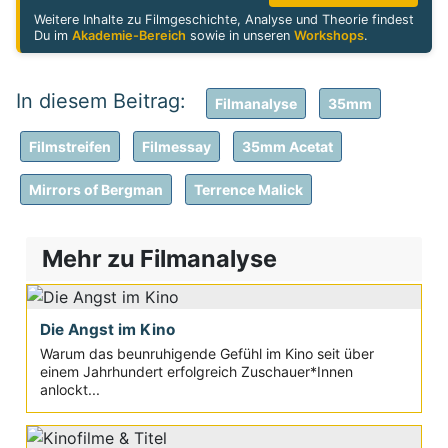
Weitere Inhalte zu Filmgeschichte, Analyse und Theorie findest
Du im
Akademie-Bereich
sowie in unseren
Workshops
.
Filmanalyse
35mm
Filmstreifen
Filmessay
35mm Acetat
Mirrors of Bergman
Terrence Malick
Mehr zu Filmanalyse
Die Angst im Kino
Warum das beunruhigende Gefühl im Kino seit über
einem Jahrhundert erfolgreich Zuschauer*Innen
anlockt...