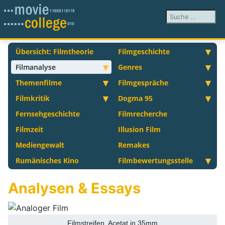
Suchen ...
Übersicht: Filmtheorie
Filmgeschichte
Filmanalyse
Genres
Themenfilme
Filmgespräche
Filmkritik
Dogma 95
Fernsehgeschichte
Filmrecherche
Filmzeit
Illusion Film
Mediengewalt
Remakes
Rumänisches Kino
Filmbewertungsstelle
Analysen & Essays
Filmstreifen, Acetat in 35mm