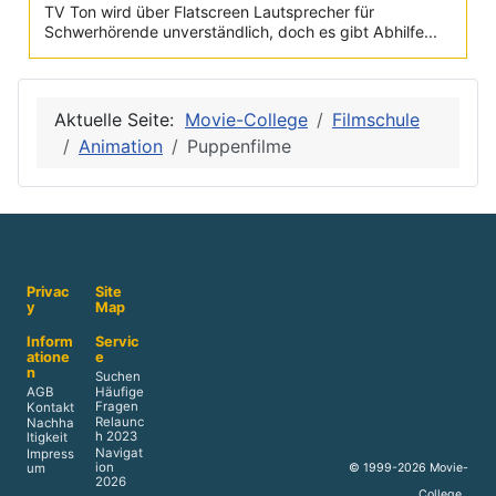
TV Ton wird über Flatscreen Lautsprecher für
Schwerhörende unverständlich, doch es gibt Abhilfe...
Aktuelle Seite:
Movie-College
Filmschule
Animation
Puppenfilme
Privac
Site
y
Map
Inform
Servic
atione
e
n
Suchen
AGB
Häufige
Fragen
Kontakt
Relaunc
Nachha
h 2023
ltigkeit
Navigat
Impress
ion
© 1999-2026 Movie-
um
2026
College