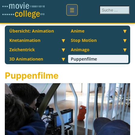
Suchen ...
Übersicht: Animation
Anime
Knetanimation
Stop Motion
Zeichentrick
Animago
3D Animationen
Puppenfilme
Puppenfilme