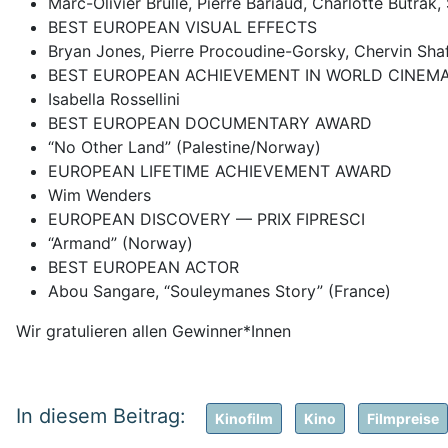
Marc-Olivier Brullé, Pierre Bariaud, Charlotte Butra
BEST EUROPEAN VISUAL EFFECTS
Bryan Jones, Pierre Procoudine-Gorsky, Chervin Sha
BEST EUROPEAN ACHIEVEMENT IN WORLD CINEM
Isabella Rossellini
BEST EUROPEAN DOCUMENTARY AWARD
“No Other Land” (Palestine/Norway)
EUROPEAN LIFETIME ACHIEVEMENT AWARD
Wim Wenders
EUROPEAN DISCOVERY — PRIX FIPRESCI
“Armand” (Norway)
BEST EUROPEAN ACTOR
Abou Sangare, “Souleymanes Story” (France)
Wir gratulieren allen Gewinner*Innen
Kinofilm
Kino
Filmpreise