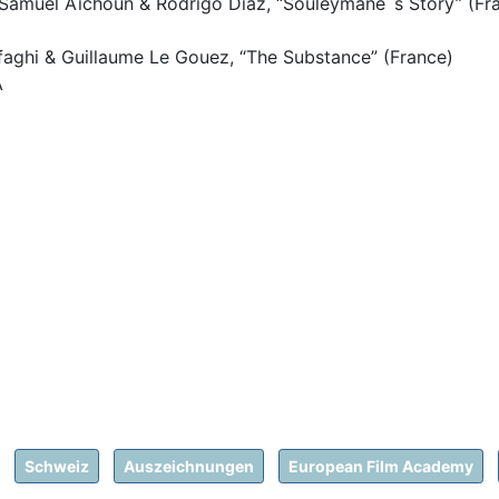
k, Samuel Aïchoun & Rodrigo Diaz, “Souleymane´s Story” (Fr
faghi & Guillaume Le Gouez, “The Substance” (France)
A
Schweiz
Auszeichnungen
European Film Academy