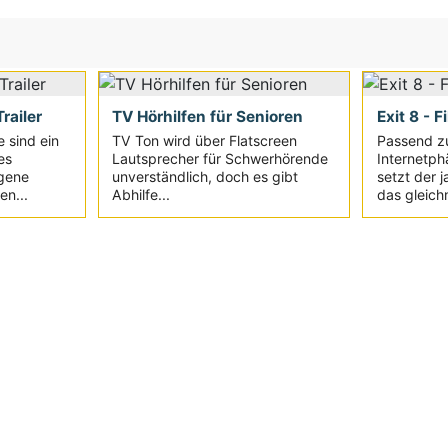
railer
TV Hörhilfen für Senioren
Exit 8 - F
e sind ein
TV Ton wird über Flatscreen
Passend z
es
Lautsprecher für Schwerhörende
Internetph
igene
unverständlich, doch es gibt
setzt der 
en...
Abhilfe...
das gleich