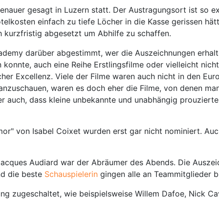
enauer gesagt in Luzern statt. Der Austragungsort ist so ex
otelkosten einfach zu tiefe Löcher in die Kasse gerissen hä
 kurzfristig abgesetzt um Abhilfe zu schaffen.
demy darüber abgestimmt, wer die Auszeichnungen erhalten 
nnte, auch eine Reihe Erstlingsfilme oder vielleicht nicht
er Excellenz. Viele der Filme waren auch nicht in den Eur
e anzuschauen, waren es doch eher die Filme, von denen ma
 auch, dass kleine unbekannte und unabhängig prouzierte 
or" von Isabel Coixet wurden erst gar nicht nominiert. Auch
 Jacques Audiard war der Abräumer des Abends. Die Auszei
d die beste
Schauspielerin
gingen alle an Teammitglieder b
ng zugeschaltet, wie beispielsweise Willem Dafoe, Nick Ca