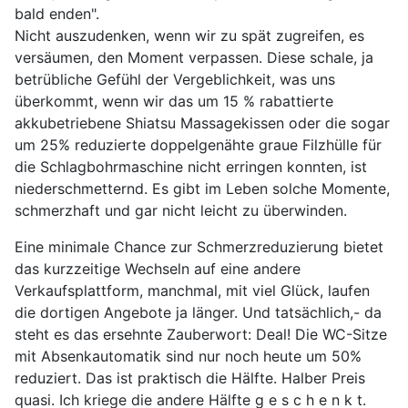
bald enden".
Nicht auszudenken, wenn wir zu spät zugreifen, es
versäumen, den Moment verpassen. Diese schale, ja
betrübliche Gefühl der Vergeblichkeit, was uns
überkommt, wenn wir das um 15 % rabattierte
akkubetriebene Shiatsu Massagekissen oder die sogar
um 25% reduzierte doppelgenähte graue Filzhülle für
die Schlagbohrmaschine nicht erringen konnten, ist
niederschmetternd. Es gibt im Leben solche Momente,
schmerzhaft und gar nicht leicht zu überwinden.
Eine minimale Chance zur Schmerzreduzierung bietet
das kurzzeitige Wechseln auf eine andere
Verkaufsplattform, manchmal, mit viel Glück, laufen
die dortigen Angebote ja länger. Und tatsächlich,- da
steht es das ersehnte Zauberwort: Deal! Die WC-Sitze
mit Absenkautomatik sind nur noch heute um 50%
reduziert. Das ist praktisch die Hälfte. Halber Preis
quasi. Ich kriege die andere Hälfte g e s c h e n k t.