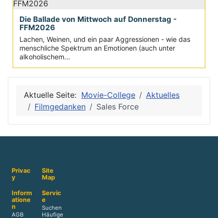
Die Ballade von Mittwoch auf Donnerstag -
FFM2026
Lachen, Weinen, und ein paar Aggressionen - wie das
menschliche Spektrum an Emotionen (auch unter
alkoholischem...
Aktuelle Seite:
Movie-College
Aktuelles
Filmgedanken
Sales Force
Privac
Site
y
Map
Inform
Servic
atione
e
n
Suchen
AGB
Häufige