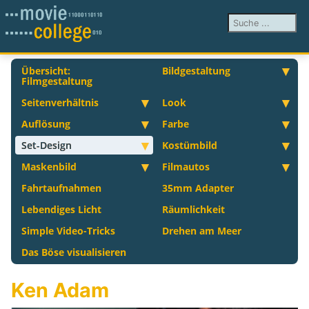
Suchen ...
Übersicht:
Bildgestaltung
Filmgestaltung
Seitenverhältnis
Look
Auflösung
Farbe
Set-Design
Kostümbild
Maskenbild
Filmautos
Fahrtaufnahmen
35mm Adapter
Lebendiges Licht
Räumlichkeit
Simple Video-Tricks
Drehen am Meer
Das Böse visualisieren
Ken Adam