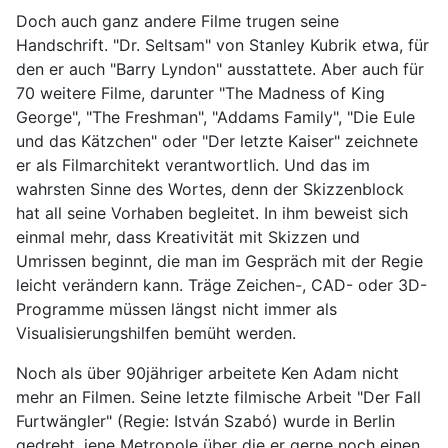
Doch auch ganz andere Filme trugen seine
Handschrift. "Dr. Seltsam" von Stanley Kubrik etwa, für
den er auch "Barry Lyndon" ausstattete. Aber auch für
70 weitere Filme, darunter "The Madness of King
George", "The Freshman", "Addams Family", "Die Eule
und das Kätzchen" oder "Der letzte Kaiser" zeichnete
er als Filmarchitekt verantwortlich. Und das im
wahrsten Sinne des Wortes, denn der Skizzenblock
hat all seine Vorhaben begleitet. In ihm beweist sich
einmal mehr, dass Kreativität mit Skizzen und
Umrissen beginnt, die man im Gespräch mit der Regie
leicht verändern kann. Träge Zeichen-, CAD- oder 3D-
Programme müssen längst nicht immer als
Visualisierungshilfen bemüht werden.
Noch als über 90jähriger arbeitete Ken Adam nicht
mehr an Filmen. Seine letzte filmische Arbeit "Der Fall
Furtwängler" (Regie: István Szabó) wurde in Berlin
gedreht, jene Metropole über die er gerne noch einen