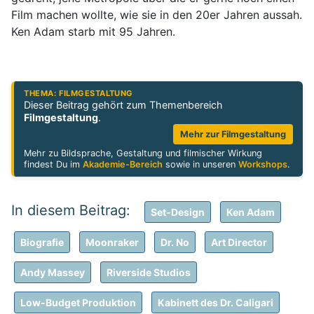
Film machen wollte, wie sie in den 20er Jahren aussah.
Ken Adam starb mit 95 Jahren.
THEMA: FILMGESTALTUNG
Dieser Beitrag gehört zum Themenbereich
Filmgestaltung
.
Mehr zur Filmgestaltung
Mehr zu Bildsprache, Gestaltung und filmischer Wirkung
findest Du im
Akademie-Bereich
sowie in unseren
Workshops
.
Set-Design
Ken Adam
Biografie
Moonraker
Dr. No
Art Director
Andy Massey
Riverside Studios
Low-Budget Produktion
Kabinett des Dr. Caligari