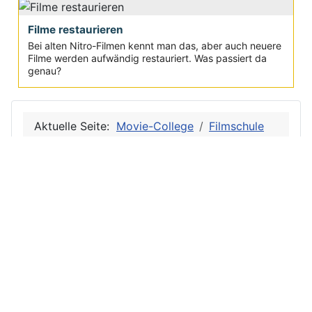
Filme restaurieren
Bei alten Nitro-Filmen kennt man das, aber auch neuere
Filme werden aufwändig restauriert. Was passiert da
genau?
Aktuelle Seite:
Movie-College
Filmschule
Filmtheorie
Filmgeschichte
Nouvelle Vague
Jean-Luc Godard
Privac
Site
y
Map
Inform
Servic
atione
e
n
Suchen