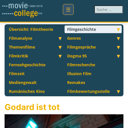
Suchen ...
Übersicht: Filmtheorie
Filmgeschichte
Filmanalyse
Genres
Themenfilme
Filmgespräche
Filmkritik
Dogma 95
Fernsehgeschichte
Filmrecherche
Filmzeit
Illusion Film
Mediengewalt
Remakes
Rumänisches Kino
Filmbewertungsstelle
Godard ist tot