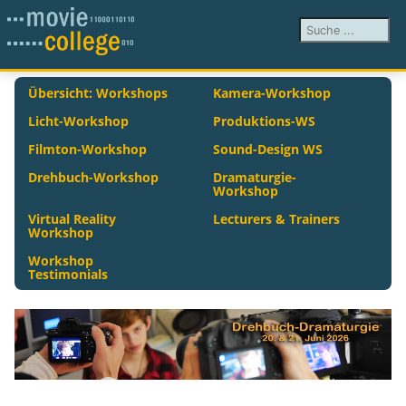
Suchen ...
Übersicht: Workshops
Kamera-Workshop
Licht-Workshop
Produktions-WS
Filmton-Workshop
Sound-Design WS
Drehbuch-Workshop
Dramaturgie-
Workshop
Virtual Reality
Lecturers & Trainers
Workshop
Workshop
Testimonials