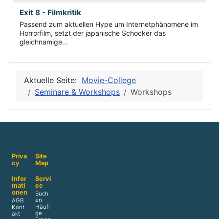
Exit 8 - Filmkritik
Passend zum aktuellen Hype um Internetphänomene im
Horrorfilm, setzt der japanische Schocker das
gleichnamige...
Aktuelle Seite:
Movie-College
Seminare & Workshops
Workshops
Priva
Site
cy
Map
Infor
Servi
mati
ce
onen
Such
en
AGB
Häufi
Kont
ge
akt