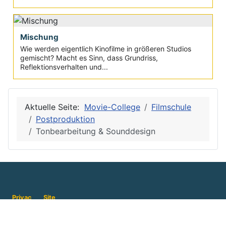
Mischung
Wie werden eigentlich Kinofilme in größeren Studios
gemischt? Macht es Sinn, dass Grundriss,
Reflektionsverhalten und...
Aktuelle Seite:
Movie-College
Filmschule
Postproduktion
Tonbearbeitung & Sounddesign
Privac
Site
y
Map
Inform
Servic