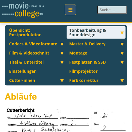
Suchen ...
Übersicht:
Tonbearbeitung &
Postproduktion
Sounddesign
Codecs & Videoformate
Master & Delivery
Film & Videoschnitt
Montage
Titel & Untertitel
Festplatten & SSD
Einstellungen
Filmprojektor
Cutter-innen
Farbkorrektur
Abläufe