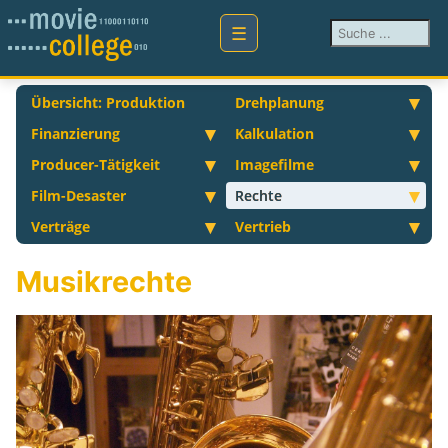
Suchen ...
Übersicht: Produktion
Drehplanung
Finanzierung
Kalkulation
Producer-Tätigkeit
Imagefilme
Film-Desaster
Rechte
Verträge
Vertrieb
Musikrechte