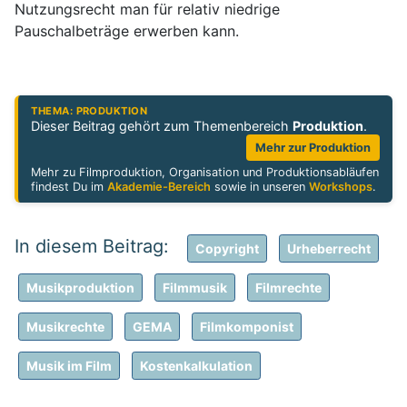
Nutzungsrecht man für relativ niedrige
Pauschalbeträge erwerben kann.
THEMA: PRODUKTION
Dieser Beitrag gehört zum Themenbereich
Produktion
.
Mehr zur Produktion
Mehr zu Filmproduktion, Organisation und Produktionsabläufen
findest Du im
Akademie-Bereich
sowie in unseren
Workshops
.
Copyright
Urheberrecht
Musikproduktion
Filmmusik
Filmrechte
Musikrechte
GEMA
Filmkomponist
Musik im Film
Kostenkalkulation