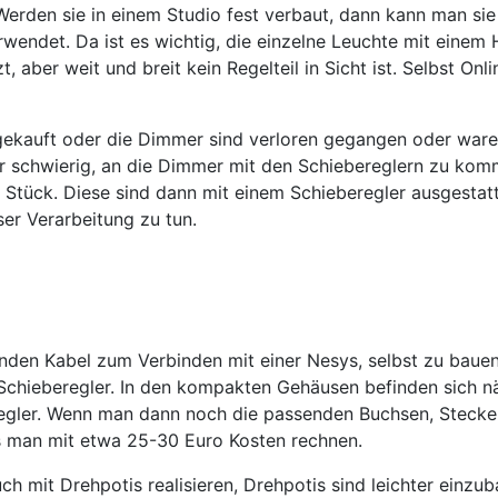
 Werden sie in einem Studio fest verbaut, dann kann man s
rwendet. Da ist es wichtig, die einzelne Leuchte mit eine
, aber weit und breit kein Regelteil in Sicht ist. Selbst O
kauft oder die Dimmer sind verloren gegangen oder waren 
hr schwierig, an die Dimmer mit den Schiebereglern zu kom
tück. Diese sind dann mit einem Schieberegler ausgestatt
ser Verarbeitung zu tun.
enden Kabel zum Verbinden mit einer Nesys, selbst zu bauen
Schieberegler. In den kompakten Gehäusen befinden sich näm
egler. Wenn man dann noch die passenden Buchsen, Stecker
s man mit etwa 25-30 Euro Kosten rechnen.
h mit Drehpotis realisieren, Drehpotis sind leichter einzu