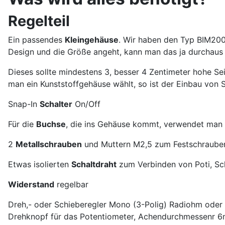
Regelteil
Ein passendes
Kleingehäuse
. Wir haben den Typ BIM20
Design und die Größe angeht, kann man das ja durchaus v
Dieses sollte mindestens 3, besser 4 Zentimeter hohe S
man ein Kunststoffgehäuse wählt, so ist der Einbau von 
Snap-In
Schalter
On/Off
Für die
Buchse
, die ins Gehäuse kommt, verwendet man 
2
Metallschrauben
und Muttern M2,5 zum Festschraube
Etwas isolierten
Schaltdraht
zum Verbinden von Poti, Sc
Widerstand
regelbar
Dreh,- oder Schieberegler Mono (3-Polig) Radiohm oder a
Drehknopf für das Potentiometer, Achendurchmessenr 6mm