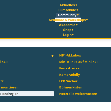
Aktuelles
Filmschule
Community
Seminare & Workshops
Akademie
Shop
Login
NP1-Akkubox
i XLR
Mini Klinke auf Mini XLR
Funkstrecke
Kameradolly
tz
LCD Sucher
r montieren
Bühnenkisten
-Handregler
Netzteile weiternutzen