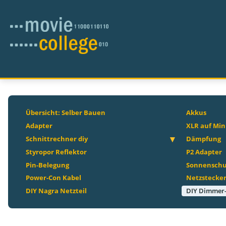
Übersicht: Selber Bauen
Akkus
Adapter
XLR auf Min
Schnittrechner diy
Dämpfung
Styropor Reflektor
P2 Adapter
Pin-Belegung
Sonnenschu
Power-Con Kabel
Netzstecke
DIY Nagra Netzteil
DIY Dimmer