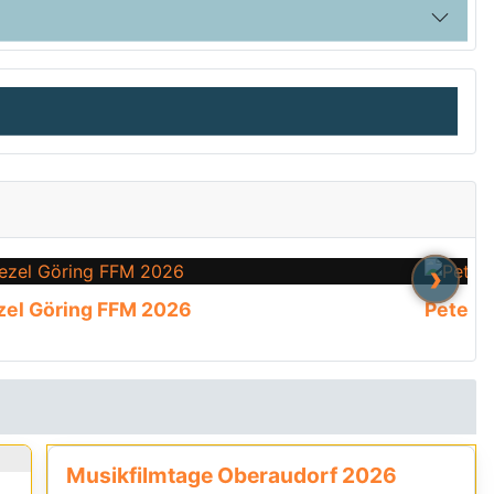
›
zel Göring FFM 2026
Pete O
Musikfilmtage Oberaudorf 2026