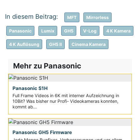
MFT
Mirrorless
Panasonic
Lumix
GH5
V-Log
4 K Kamera
4 K Auflösung
GH5 II
Cinema Kamera
Mehr zu Panasonic
Panasonic S1H
Full Frame Videos in 6K mit interner Aufzeichnung in
10Bit? Was bisher nur Profi- Videokameras konnten,
kommt ab...
Panasonic GH5 Firmware
Jede Menge Bugfixes, Verbesserungen und vor allem