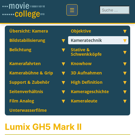
Suchen ...
Übersicht: Kamera
Objektive
Bildstabilisierung
Kameratechnik
Belichtung
Stative &
Schwenkköpfe
Kamerafahrten
Knowhow
Kamerabühne & Grip
3D Aufnahmen
Support & Zubehör
High Definition
Seitenverhältnis
Kamerageschichte
Film Analog
Kameraleute
Unterwasserfilme
Lumix GH5 Mark II