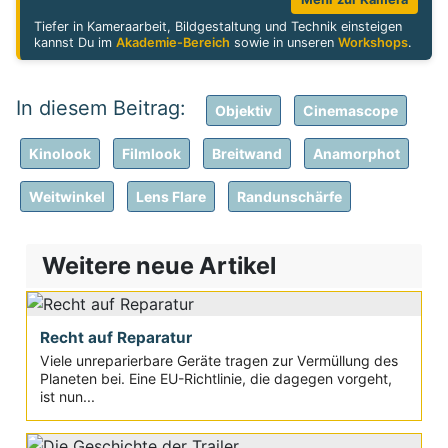
Tiefer in Kameraarbeit, Bildgestaltung und Technik einsteigen
kannst Du im
Akademie-Bereich
sowie in unseren
Workshops
.
Objektiv
Cinemascope
Kinolook
Filmlook
Breitwand
Anamorphot
Weitwinkel
Lens Flare
Randunschärfe
Weitere neue Artikel
Recht auf Reparatur
Viele unreparierbare Geräte tragen zur Vermüllung des
Planeten bei. Eine EU-Richtlinie, die dagegen vorgeht,
ist nun...