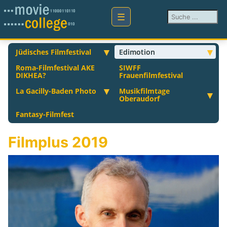
Suchen ...
Jüdisches Filmfestival
Edimotion
Roma-Filmfestival AKE
SIWFF
DIKHEA?
Frauenfilmfestival
La Gacilly-Baden Photo
Musikfilmtage
Oberaudorf
Fantasy-Filmfest
Filmplus 2019