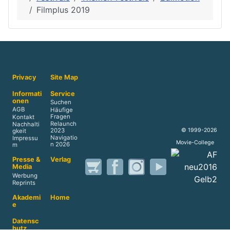
Filmplus 2019
Privacy
Site Map
Informati
Service
onen
Suchen
AGB
Häufige
Fragen
Kontakt
Relaunch
Nachhalti
© 1999-2026
2023
gkeit
Navigatio
Impressu
Movie-College
n 2026
m
Presse &
Verlag
Media
Werbung
Reprints
Akademi
Home
e
Datensc
hutz