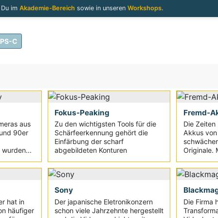
t Du im
Akademie-Bereich
sowie in unseren
Workshops
.
APS-C
Fokus-Peaking
Fremd-A
meras aus
Zu den wichtigsten Tools für die
Die Zeiten
 und 90er
Schärfeerkennung gehört die
Akkus von D
Einfärbung der scharf
schwächer 
 wurden...
abgebildeten Konturen
Originale.
Sony
Blackmag
r hat in
Der japanische Eletronikonzern
Die Firma 
on häufiger
schon viele Jahrzehnte hergestellt
Transforma