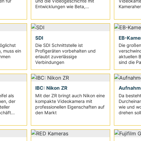
n für
und die Videogeschichte mit
Videokarte
Entwicklungen wie Beta,...
Kameraherst
SDI
EB-Kame
glichst
Die SDI Schnittstelle ist
Die große
n, muss ein
Profigeräten vorbehalten und
verschwin
ommen
erlaubt zuverlässige
aktuellen B
Verbindungen
sind die Pa
IBC: Nikon ZR
Aufnahm
fel als
Mit der ZR bringt auch Nikon eine
Da besteht
en, der
kompakte Videokamera mit
Durcheinan
eller
professionellen Eigenschaften auf
wie und wo
chäft...
den Markt
drehen soll