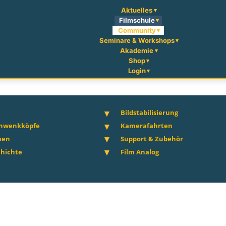
Aktuelles
Filmschule
Community
Seminare & Workshops
Akademie
Shop
Login
Bildstabilisierung
chwenkköpfe
Kamerafahrten
men
Support & Zubehör
hichte
Film Analog