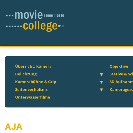
Übersicht: Kamera
Objektive
Belichtung
Stative & S
Kamerabühne & Grip
3D Aufnah
Seitenverhältnis
Kameragesc
Unterwasserfilme
AJA