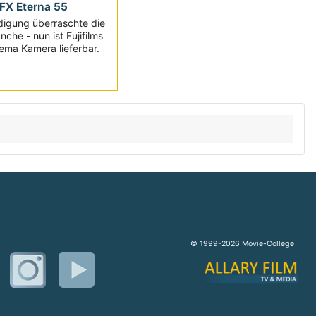
GFX Eterna 55
igung überraschte die
che - nun ist Fujifilms
ema Kamera lieferbar.
© 1999-2026 Movie-College