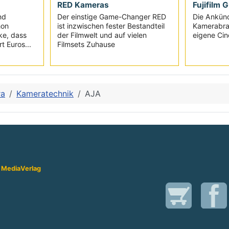
RED Kameras
Fujifilm 
nd
Der einstige Game-Changer RED
Die Ankünd
hon
ist inzwischen fester Bestandteil
Kamerabran
ke, dass
der Filmwelt und auf vielen
eigene Cin
t Euros...
Filmsets Zuhause
ra
Kameratechnik
AJA
 Media
Verlag