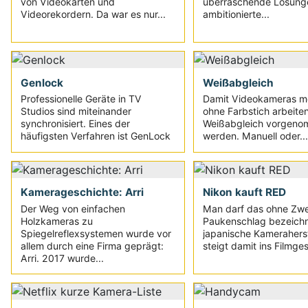
von Videokarten und
überraschende Lösunge
Videorekordern. Da war es nur...
ambitionierte...
Genlock
Weißabgleich
Professionelle Geräte in TV
Damit Videokameras mö
Studios sind miteinander
ohne Farbstich arbeite
synchronisiert. Eines der
Weißabgleich vorgen
häufigsten Verfahren ist GenLock
werden. Manuell oder...
Kamerageschichte: Arri
Nikon kauft RED
Der Weg von einfachen
Man darf das ohne Zwei
Holzkameras zu
Paukenschlag bezeichn
Spiegelreflexsystemen wurde vor
japanische Kameraherst
allem durch eine Firma geprägt:
steigt damit ins Filmges
Arri. 2017 wurde...