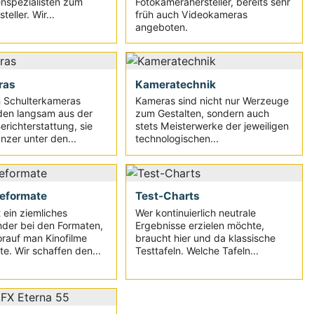
nspezialisten zum
Fotokamerahersteller, bereits sehr
eller. Wir...
früh auch Videokameras
angeboten.
ras
Kameratechnik
n Schulterkameras
Kameras sind nicht nur Werzeuge
den langsam aus der
zum Gestalten, sondern auch
erichterstattung, sie
stets Meisterwerke der jeweiligen
nzer unter den...
technologischen...
eformate
Test-Charts
 ein ziemliches
Wer kontinuierlich neutrale
der bei den Formaten,
Ergebnisse erzielen möchte,
rauf man Kinofilme
braucht hier und da klassische
te. Wir schaffen den...
Testtafeln. Welche Tafeln...