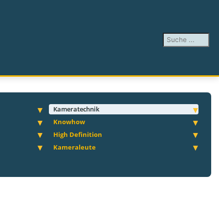
Suchen ...
Kameratechnik
Knowhow
High Definition
Kameraleute