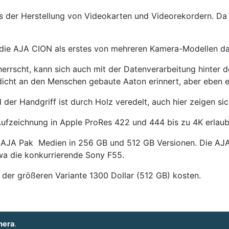
s der Herstellung von Videokarten und Videorekordern. Da
t die AJA CION als erstes von mehreren Kamera-Modellen das
rrscht, kann sich auch mit der Datenverarbeitung hinter d
dicht an den Menschen gebaute Aaton erinnert, aber eben ei
r Handgriff ist durch Holz veredelt, auch hier zeigen sich
Aufzeichnung in Apple ProRes 422 und 444 bis zu 4K erlau
on AJA Pak Medien in 256 GB und 512 GB Versionen. Die A
wa die konkurrierende Sony F55.
 der größeren Variante 1300 Dollar (512 GB) kosten.
mera
.