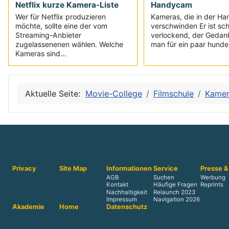
Netflix kurze Kamera-Liste
Handycam
Wer für Netflix produzieren
Kameras, die in der Ha
möchte, sollte eine der vom
verschwinden Er ist sc
Streaming-Anbieter
verlockend, der Gedan
zugelassenenen wählen. Welche
man für ein paar hunder
Kameras sind...
Aktuelle Seite:
Movie-College
Filmschule
Kame
Privacy
Site Map
Informationen
Service
Presse &
AGB
Suchen
Werbung
Kontakt
Häufige Fragen
Reprints
Nachhaltigkeit
Relaunch 2023
Impressum
Navigation 2026
Akademie
Home
Datenschutz