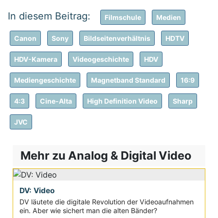
Filmschule
Medien
Canon
Sony
Bildseitenverhältnis
HDTV
HDV-Kamera
Videogeschichte
HDV
Mediengeschichte
Magnetband Standard
16:9
4:3
Cine-Alta
High Definition Video
Sharp
JVC
Mehr zu Analog & Digital Video
DV: Video
DV läutete die digitale Revolution der Videoaufnahmen
ein. Aber wie sichert man die alten Bänder?