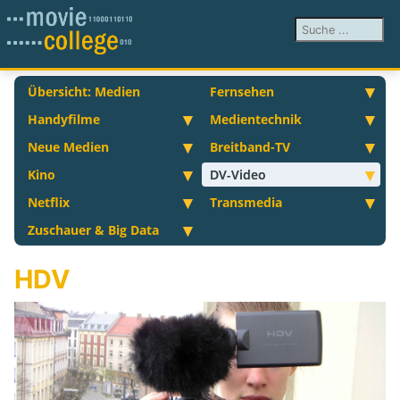
Suchen ...
Übersicht: Medien
Fernsehen
Handyfilme
Medientechnik
Neue Medien
Breitband-TV
Kino
DV-Video
Netflix
Transmedia
Zuschauer & Big Data
HDV