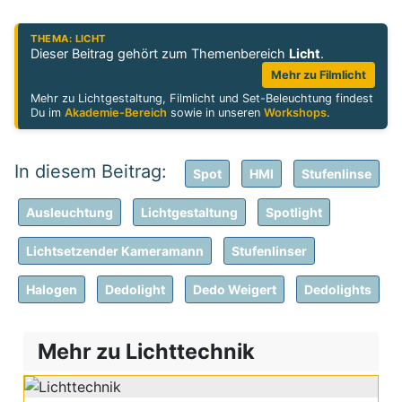
THEMA: LICHT
Dieser Beitrag gehört zum Themenbereich
Licht
.
Mehr zu Filmlicht
Mehr zu Lichtgestaltung, Filmlicht und Set-Beleuchtung findest
Du im
Akademie-Bereich
sowie in unseren
Workshops
.
Spot
HMI
Stufenlinse
Ausleuchtung
Lichtgestaltung
Spotlight
Lichtsetzender Kameramann
Stufenlinser
Halogen
Dedolight
Dedo Weigert
Dedolights
Mehr zu Lichttechnik