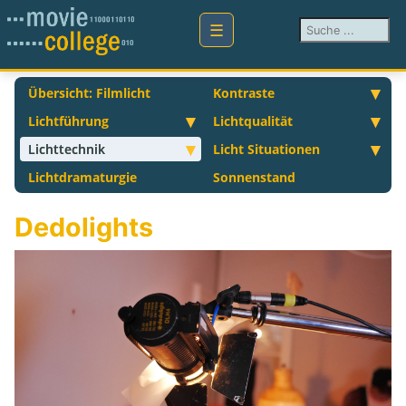
Suchen ...
Übersicht: Filmlicht
Kontraste
Lichtführung
Lichtqualität
Lichttechnik
Licht Situationen
Lichtdramaturgie
Sonnenstand
Dedolights