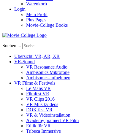
Warenkorb
Login
Mein Profil
Plus Pages
Movie-College Books
Suchen ...
Übersicht: VR, AR, XR
VR-Sound
VR Resonance Audio
Ambisonics Mikrofone
Ambisonics aufnehmen
VR Filme & Festivals
Le Mans VR
Filmfest VR
VR Clips 2016
VR Musikvideos
DOK.fest VR
VR & Videoinstallation
Academy prämiert VR Film
Ethik für VR
Tribeca Immersive