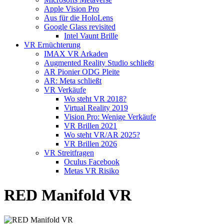
Apple Vision Pro
Aus für die HoloLens
Google Glass revisited
Intel Vaunt Brille
VR Ernüchterung
IMAX VR Arkaden
Augmented Reality Studio schließt
AR Pionier ODG Pleite
AR: Meta schließt
VR Verkäufe
Wo steht VR 2018?
Virtual Reality 2019
Vision Pro: Wenige Verkäufe
VR Brillen 2021
Wo steht VR/AR 2025?
VR Brillen 2026
VR Streitfragen
Oculus Facebook
Metas VR Risiko
RED Manifold VR