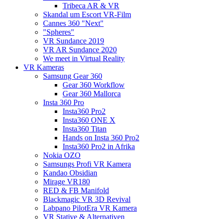
Tribeca AR & VR
Skandal um Escort VR-Film
Cannes 360 "Next"
"Spheres"
VR Sundance 2019
VR AR Sundance 2020
We meet in Virtual Reality
VR Kameras
Samsung Gear 360
Gear 360 Workflow
Gear 360 Mallorca
Insta 360 Pro
Insta360 Pro2
Insta360 ONE X
Insta360 Titan
Hands on Insta 360 Pro2
Insta360 Pro2 in Afrika
Nokia OZO
Samsungs Profi VR Kamera
Kandao Obsidian
Mirage VR180
RED & FB Manifold
Blackmagic VR 3D Revival
Labpano PilotEra VR Kamera
VR Stative & Alternativen