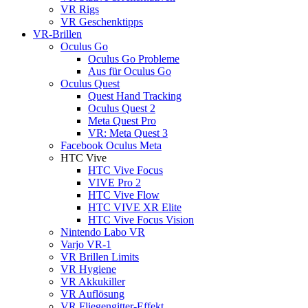
VR Rigs
VR Geschenktipps
VR-Brillen
Oculus Go
Oculus Go Probleme
Aus für Oculus Go
Oculus Quest
Quest Hand Tracking
Oculus Quest 2
Meta Quest Pro
VR: Meta Quest 3
Facebook Oculus Meta
HTC Vive
HTC Vive Focus
VIVE Pro 2
HTC Vive Flow
HTC VIVE XR Elite
HTC Vive Focus Vision
Nintendo Labo VR
Varjo VR-1
VR Brillen Limits
VR Hygiene
VR Akkukiller
VR Auflösung
VR Fliegengitter-Effekt