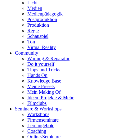
Licht
Medien
Medienpädagogik
Postproduktion
Produktion
Regie
Schauspiel
Ton
Virtual Reality
Community
Wartung & Reparatur
Do it yourself
Tipps und Tricks
Hands On
Knowledge Base
Meine Presets
Mein Making Of
Ideen, Projekte & Mehr
Filmclubs
Seminare & Workshops
Workshops
Firmenseminare
Lernangebote
Coaching
Online-Seminare