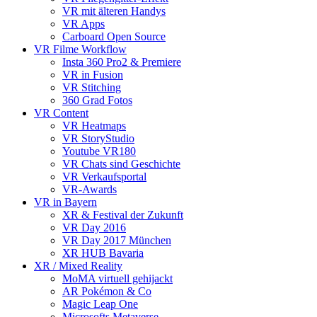
VR mit älteren Handys
VR Apps
Carboard Open Source
VR Filme Workflow
Insta 360 Pro2 & Premiere
VR in Fusion
VR Stitching
360 Grad Fotos
VR Content
VR Heatmaps
VR StoryStudio
Youtube VR180
VR Chats sind Geschichte
VR Verkaufsportal
VR-Awards
VR in Bayern
XR & Festival der Zukunft
VR Day 2016
VR Day 2017 München
XR HUB Bavaria
XR / Mixed Reality
MoMA virtuell gehijackt
AR Pokémon & Co
Magic Leap One
Microsofts Metaverse