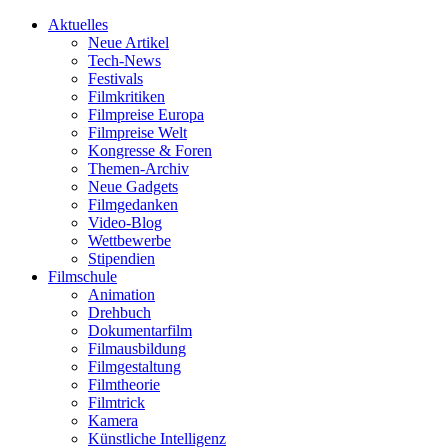
Aktuelles
Neue Artikel
Tech-News
Festivals
Filmkritiken
Filmpreise Europa
Filmpreise Welt
Kongresse & Foren
Themen-Archiv
Neue Gadgets
Filmgedanken
Video-Blog
Wettbewerbe
Stipendien
Filmschule
Animation
Drehbuch
Dokumentarfilm
Filmausbildung
Filmgestaltung
Filmtheorie
Filmtrick
Kamera
Künstliche Intelligenz