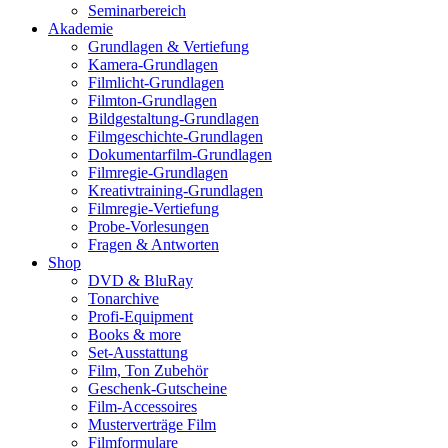
Seminarbereich
Akademie
Grundlagen & Vertiefung
Kamera-Grundlagen
Filmlicht-Grundlagen
Filmton-Grundlagen
Bildgestaltung-Grundlagen
Filmgeschichte-Grundlagen
Dokumentarfilm-Grundlagen
Filmregie-Grundlagen
Kreativtraining-Grundlagen
Filmregie-Vertiefung
Probe-Vorlesungen
Fragen & Antworten
Shop
DVD & BluRay
Tonarchive
Profi-Equipment
Books & more
Set-Ausstattung
Film, Ton Zubehör
Geschenk-Gutscheine
Film-Accessoires
Musterverträge Film
Filmformulare