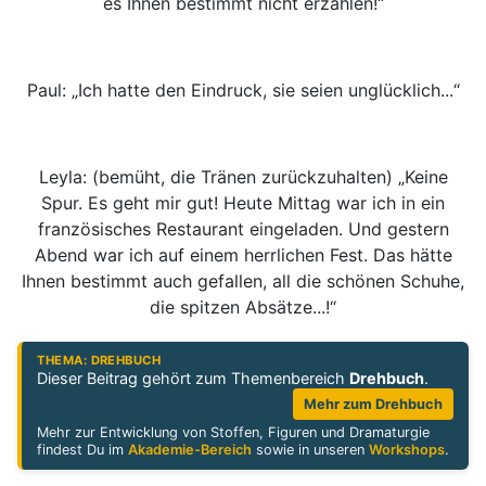
es Ihnen bestimmt nicht erzählen!“
Paul: „Ich hatte den Eindruck, sie seien unglücklich...“
Leyla: (bemüht, die Tränen zurückzuhalten) „Keine
Spur. Es geht mir gut! Heute Mittag war ich in ein
französisches Restaurant eingeladen. Und gestern
Abend war ich auf einem herrlichen Fest. Das hätte
Ihnen bestimmt auch gefallen, all die schönen Schuhe,
die spitzen Absätze...!“
THEMA: DREHBUCH
Dieser Beitrag gehört zum Themenbereich
Drehbuch
.
Mehr zum Drehbuch
Mehr zur Entwicklung von Stoffen, Figuren und Dramaturgie
findest Du im
Akademie-Bereich
sowie in unseren
Workshops
.