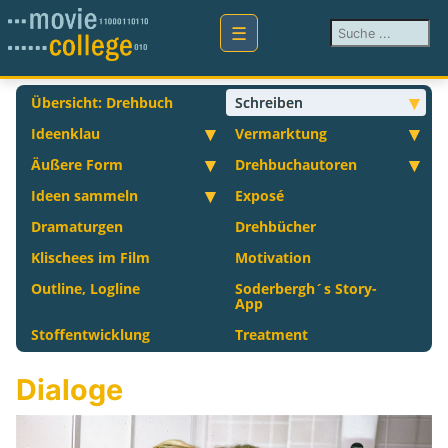
Suchen ...
Übersicht: Drehbuch
Schreiben
Ideenklau
Vermarktung
Äußere Form
Drehbuchautoren
Ideen sammeln
Exposé
Dramaturgen
Drehbücher
Klischees im Film
Motivation
Outline, Logline
Soderbergh´s Story-
App
Stoffentwicklung
Treatment
Dialoge