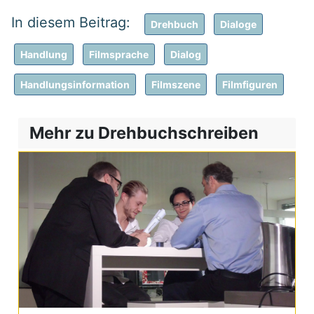
Drehbuch
Dialoge
Handlung
Filmsprache
Dialog
Handlungsinformation
Filmszene
Filmfiguren
Mehr zu Drehbuchschreiben