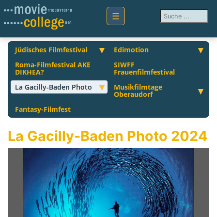
Suchen ...
Jüdisches Filmfestival
Edimotion
Roma-Filmfestival AKE
SIWFF
DIKHEA?
Frauenfilmfestival
La Gacilly-Baden Photo
Musikfilmtage
Oberaudorf
Fantasy-Filmfest
La Gacilly-Baden Photo 2024