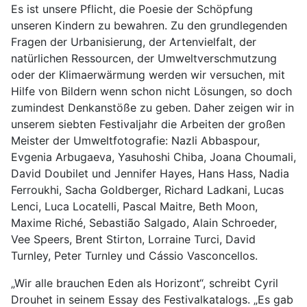
Es ist unsere Pflicht, die Poesie der Schöpfung
unseren Kindern zu bewahren. Zu den grundlegenden
Fragen der Urbanisierung, der Artenvielfalt, der
natürlichen Ressourcen, der Umweltverschmutzung
oder der Klimaerwärmung werden wir versuchen, mit
Hilfe von Bildern wenn schon nicht Lösungen, so doch
zumindest Denkanstöße zu geben. Daher zeigen wir in
unserem siebten Festivaljahr die Arbeiten der großen
Meister der Umweltfotografie: Nazli Abbaspour,
Evgenia Arbugaeva, Yasuhoshi Chiba, Joana Choumali,
David Doubilet und Jennifer Hayes, Hans Hass, Nadia
Ferroukhi, Sacha Goldberger, Richard Ladkani, Lucas
Lenci, Luca Locatelli, Pascal Maitre, Beth Moon,
Maxime Riché, Sebastião Salgado, Alain Schroeder,
Vee Speers, Brent Stirton, Lorraine Turci, David
Turnley, Peter Turnley und Cássio Vasconcellos.
„Wir alle brauchen Eden als Horizont“, schreibt Cyril
Drouhet in seinem Essay des Festivalkatalogs. „Es gab