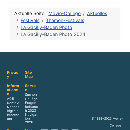
Aktuelle Seite:
Movie-College
Aktuelles
Festivals
Themen-Festivals
La Gacilly-Baden Photo
La Gacilly-Baden Photo 2024
Privac
Site
y
Map
Inform
Servic
atione
e
n
Suchen
AGB
Häufige
Fragen
Kontakt
Relaunc
Nachha
h 2023
ltigkeit
Navigat
Impress
ion
© 1999-2026 Movie-
um
2026
College