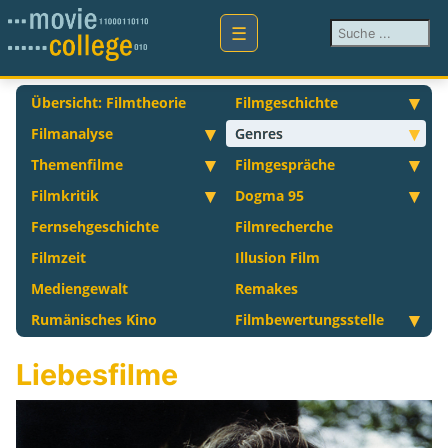
Suchen ...
Übersicht: Filmtheorie
Filmgeschichte
Filmanalyse
Genres
Themenfilme
Filmgespräche
Filmkritik
Dogma 95
Fernsehgeschichte
Filmrecherche
Filmzeit
Illusion Film
Mediengewalt
Remakes
Rumänisches Kino
Filmbewertungsstelle
Liebesfilme