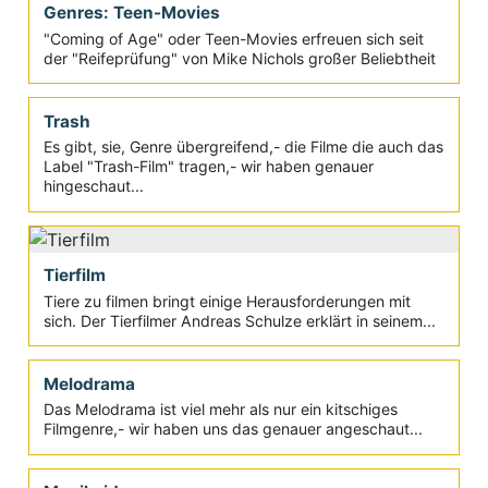
Auch, wenn die Welt komplizierter geworden ist und
Erzählweisen und Inhalte sehr vielschichtig, es gibt sie
dennoch,...
Exploitation
Alles begann in den Sechzigerjahren und der Begriff
stand für Filme, die mit wenig Geld viel wollten...
Genres: Horrorfilme
Das Horrorfilm Genre ist beinahe so alt wie der Film
selbst und die frühen Meisterwerke stammten aus
Deutschland...
Genres: Vampirfilme
Seit Murnau mit seinem "Nosferatu" das Kinopublikum
in Angst und Schrecken versetzte, folgten unzählige