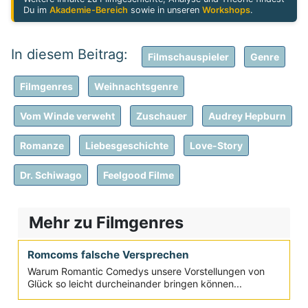
Du im
Akademie-Bereich
sowie in unseren
Workshops
.
Filmschauspieler
Genre
Filmgenres
Weihnachtsgenre
Vom Winde verweht
Zuschauer
Audrey Hepburn
Romanze
Liebesgeschichte
Love-Story
Dr. Schiwago
Feelgood Filme
Mehr zu Filmgenres
Romcoms falsche Versprechen
Warum Romantic Comedys unsere Vorstellungen von
Glück so leicht durcheinander bringen können...