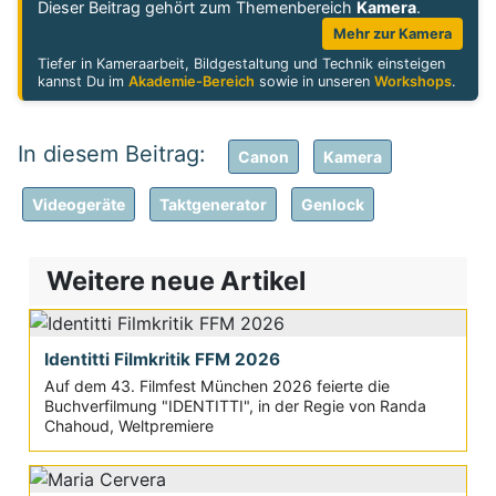
Dieser Beitrag gehört zum Themenbereich
Kamera
.
Mehr zur Kamera
Tiefer in Kameraarbeit, Bildgestaltung und Technik einsteigen
kannst Du im
Akademie-Bereich
sowie in unseren
Workshops
.
Canon
Kamera
Videogeräte
Taktgenerator
Genlock
Weitere neue Artikel
Identitti Filmkritik FFM 2026
Auf dem 43. Filmfest München 2026 feierte die
Buchverfilmung "IDENTITTI", in der Regie von Randa
Chahoud, Weltpremiere