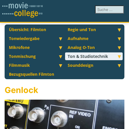
Suchen ...
Übersicht: Filmton
Regie und Ton
Tonwiedergabe
Aufnahme
Mikrofone
Analog O-Ton
Tonmischung
Ton & Studiotechnik
Filmmusik
Sounddesign
Bezugsquellen Filmton
Genlock