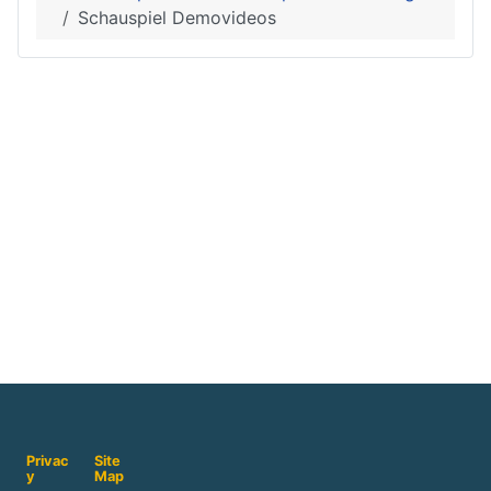
Schauspiel Demovideos
Privac
Site
y
Map